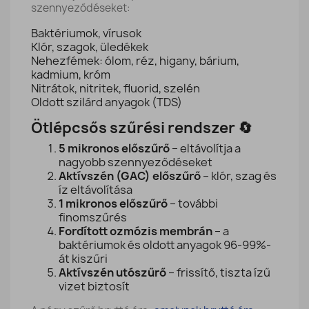
szennyeződéseket:
Baktériumok, vírusok
Klór, szagok, üledékek
Nehezfémek: ólom, réz, higany, bárium,
kadmium, króm
Nitrátok, nitritek, fluorid, szelén
Oldott szilárd anyagok (TDS)
Ötlépcsős szűrési rendszer 🔄
5 mikronos előszűrő
– eltávolítja a
nagyobb szennyeződéseket
Aktívszén (GAC) előszűrő
– klór, szag és
íz eltávolítása
1 mikronos előszűrő
– további
finomszűrés
Fordított ozmózis membrán
– a
baktériumok és oldott anyagok 96-99%-
át kiszűri
Aktívszén utószűrő
– frissítő, tiszta ízű
vizet biztosít