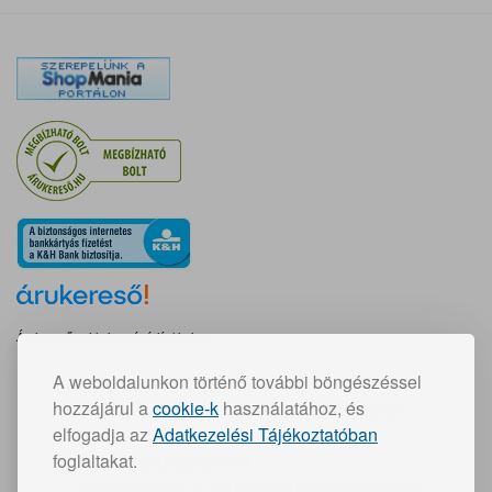
Árukereső, a hiteles vásárlási kalauz
A weboldalunkon történő további böngészéssel
Gyors szállítás:
hozzájárul a
cookie-k
használatához, és
30 000 Ft feletti vásárlás esetén ingyenes
elfogadja az
Adatkezelési Tájékoztatóban
foglaltakat.
Teljeskörű garancia
Termékeinkre 12-36 hónap garanciát adunk