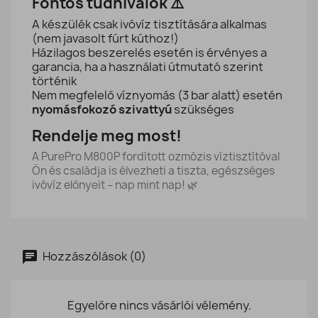
Fontos tudnivalók ⚠️
A készülék csak ivóvíz tisztítására alkalmas
(nem javasolt fúrt kúthoz!)
Házilagos beszerelés esetén is érvényes a
garancia, ha a használati útmutató szerint
történik
Nem megfelelő víznyomás (3 bar alatt) esetén
nyomásfokozó szivattyú
szükséges
Rendelje meg most!
A PurePro M800P fordított ozmózis víztisztítóval
Ön és családja is élvezheti a tiszta, egészséges
ivóvíz előnyeit – nap mint nap! 🌿
Hozzászólások (0)
Egyelőre nincs vásárlói vélemény.