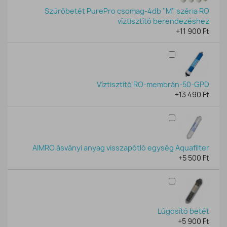
Szűrőbetét PurePro csomag-4db ''M'' széria RO
víztisztító berendezéshez
+11 900 Ft
Víztisztító RO-membrán-50-GPD
+13 490 Ft
AIMRO ásványi anyag visszapótló egység Aquafilter
+5 500 Ft
Lúgosító betét
+5 900 Ft