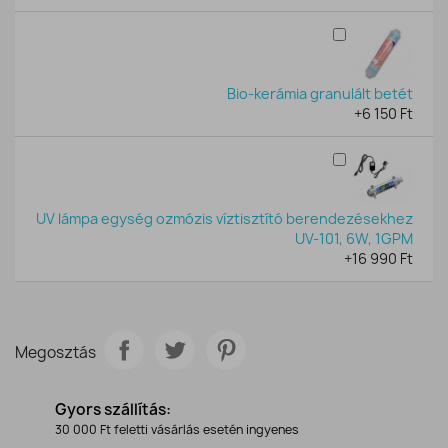
Bio-kerámia granulált betét
+6 150 Ft
UV lámpa egység ozmózis víztisztító berendezésekhez
UV-101, 6W, 1GPM
+16 990 Ft
Megosztás
Gyors szállítás:
30 000 Ft feletti vásárlás esetén ingyenes