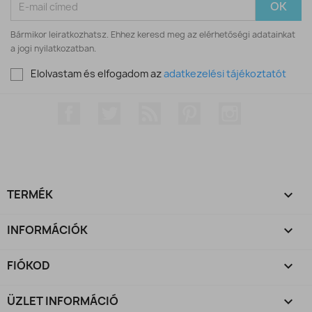
Bármikor leiratkozhatsz. Ehhez keresd meg az elérhetőségi adatainkat
a jogi nyilatkozatban.
Elolvastam és elfogadom az
adatkezelési tájékoztatót
Facebook
Twitter
RSS
Pinterest
Instagram
TERMÉK

INFORMÁCIÓK

FIÓKOD

ÜZLET INFORMÁCIÓ
keyboard_arrow_down