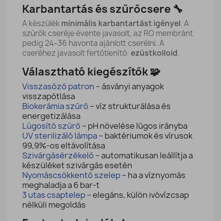
Karbantartás és szűrőcsere 🔧
A készülék
minimális karbantartást igényel
. A
szűrők cseréje évente javasolt, az RO membránt
pedig 24–36 havonta ajánlott cserélni. A
cseréhez javasolt fertőtlenítő:
ezüstkolloid
.
Választható kiegészítők 🧩
Visszasózó patron
– ásványi anyagok
visszapótlása
Biokerámia szűrő
– víz strukturálása és
energetizálása
Lúgosító szűrő
– pH növelése lúgos irányba
UV sterilizáló lámpa
– baktériumok és vírusok
99,9%-os eltávolítása
Szivárgásérzékelő
– automatikusan leállítja a
készüléket szivárgás esetén
Nyomáscsökkentő szelep
– ha a víznyomás
meghaladja a 6 bar-t
3 utas csaptelep
– elegáns, külön ivóvízcsap
nélküli megoldás