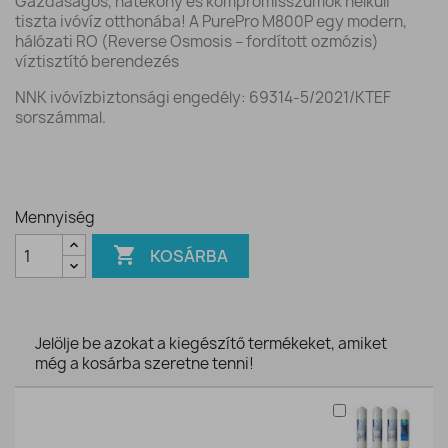
Gazdaságos, hatékony és kompromisszumok nélküli
tiszta ivóvíz otthonába! A PurePro M800P egy modern,
hálózati RO (Reverse Osmosis – fordított ozmózis)
víztisztító berendezés
NNK ivóvízbiztonsági engedély: 69314-5/2021/KTEF
sorszámmal.
Mennyiség

KOSÁRBA
Jelölje be azokat a kiegészítő termékeket, amiket
még a kosárba szeretne tenni!