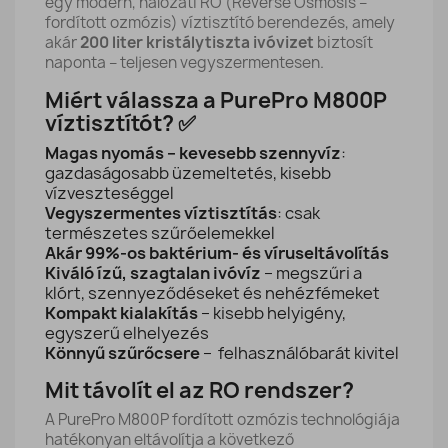
egy modern, hálózati RO (Reverse Osmosis –
fordított ozmózis) víztisztító berendezés, amely
akár
200 liter kristálytiszta ivóvizet
biztosít
naponta – teljesen vegyszermentesen.
Miért válassza a PurePro M800P
víztisztítót? ✅
Magas nyomás – kevesebb szennyvíz
:
gazdaságosabb üzemeltetés, kisebb
vízveszteséggel
Vegyszermentes víztisztítás
: csak
természetes szűrőelemekkel
Akár 99%-os baktérium- és víruseltávolítás
Kiváló ízű, szagtalan ivóvíz
– megszűri a
klórt, szennyeződéseket és nehézfémeket
Kompakt kialakítás
– kisebb helyigény,
egyszerű elhelyezés
Könnyű szűrőcsere
– felhasználóbarát kivitel
Mit távolít el az RO rendszer?
A PurePro M800P fordított ozmózis technológiája
hatékonyan eltávolítja a következő