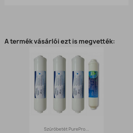
A termék vásárlói ezt is megvették:
Szűrőbetét PurePro...