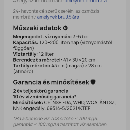
A négy szűrő bruttó ára:
amelynek bruttó ára
24- havonta célszerű cserélni az ozmózis
membránt:
amelynek bruttó ára
Műszaki adatok ⚙️
Megengedett víznyomás:
3–6 bar
Kapacitás:
120–200 liter/nap (víznyomástól
függően)
Víztartály:
12 liter
Berendezés méretei:
41 × 30 × 20 cm
Tartály méretei:
43 cm (magas) × 28 cm
(átmérő)
Garancia és minősítések 🛡️
2 év teljeskörű garancia
10 év vízminőség garancia*
Minősítések:
CE, NSF, FDA, WHO, WQA, ÁNTSZ,
NNK engedély: 69314-5/2021/KTEF
*Ha a bemenő víz TDS értéke ≤ 700 mg/l,
garantált ≤ 100 mg/l a tisztított víz esetében.