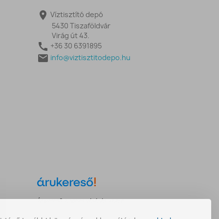

Víztisztító depó
5430 Tiszaföldvár
Virág út 43.

+36 30 6391895

info@viztisztitodepo.hu
Árukereső, a hiteles vásárlási kalauz