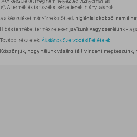
🚱 A készüléket még nem helyezted víznyomás alá
📦 A termék és tartozékai sértetlenek, hiánytalanok
Ha a készüléket már vízre kötötted,
higiéniai okokból nem élhet
️ Hibás terméket természetesen
javítunk vagy cserélünk
– a g
 További részletek:
Általános Szerződési Feltételek
 Köszönjük, hogy nálunk vásároltál! Mindent megteszünk, h