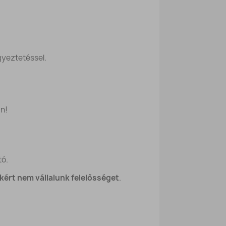
gyeztetéssel.
án!
tó.
ákért nem vállalunk felelősséget
.