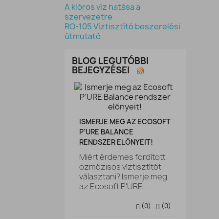
A klóros víz hatása a
szervezetre
RO-105 Víztisztító beszerelési
útmutató
BLOG LEGUTÓBBI
BEJEGYZÉSEI
ISMERJE MEG AZ ECOSOFT
P'URE BALANCE
RENDSZER ELŐNYEIT!
Miért érdemes fordított
ozmózisos víztisztítót
választani? Ismerje meg
az Ecosoft P'URE...
(
0
)
(
0
)