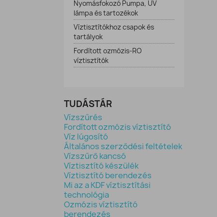
Nyomásfokozó Pumpa, UV
lámpa és tartozékok
Víztisztítókhoz csapok és
tartályok
Fordított ozmózis-RO
víztisztítók
TUDÁSTÁR
Vízszűrés
Fordított ozmózis víztisztító
Víz lúgosító
Általános szerződési feltételek
Vízszűrő kancsó
Víztisztító készülék
Víztisztító berendezés
Mi az a KDF víztisztítási
technológia
Ozmózis víztisztító
berendezés