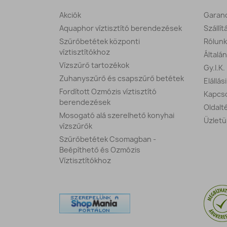
Akciók
Garanc
Aquaphor víztisztító berendezések
Szállít
Szűrőbetétek központi
Rólunk
víztisztítókhoz
Általá
Vízszűrő tartozékok
Gy.I.K.
Zuhanyszűrő és csapszűrő betétek
Elállás
Fordított Ozmózis víztisztító
Kapcso
berendezések
Oldalt
Mosogató alá szerelhető konyhai
Üzletü
vízszűrők
Szűrőbetétek Csomagban -
Beépíthető és Ozmózis
Víztisztítókhoz