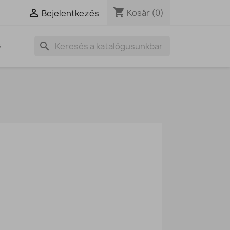
shopping_cart

Kosár
(0)
Bejelentkezés
search
G
!