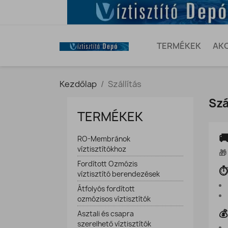
TERMÉKEK
AK
Kezdőlap
Szállítás
Szá
TERMÉKEK

RO-Membránok
víztisztítókhoz
🎁
Fordított Ozmózis
⏱️
víztisztító berendezések
Átfolyós fordított
ozmózisos víztisztítók
💰
Asztali és csapra
szerelhető víztisztítók