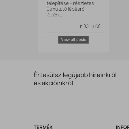
telepítése – részletes
útmutató lépésről
lépés...
(
0
)
(
0
)
View all posts
Értesülsz legújabb híreinkről
és akcióinkról
TERMÉK
INFO