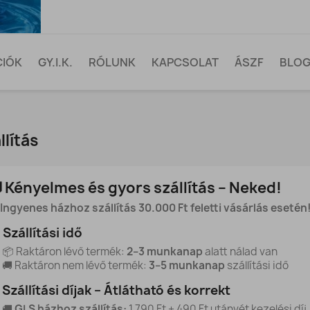
CIÓK
GY.I.K.
RÓLUNK
KAPCSOLAT
ÁSZF
BLO
llítás
 Kényelmes és gyors szállítás – Neked!
 Ingyenes házhoz szállítás 30.000 Ft feletti vásárlás esetén
 Szállítási idő
📦 Raktáron lévő termék:
2–3 munkanap
alatt nálad van
🚚 Raktáron nem lévő termék:
3–5 munkanap
szállítási idő
 Szállítási díjak – Átlátható és korrekt
🚚
GLS házhoz szállítás:
1.790 Ft + 490 Ft utánvét kezelési díj