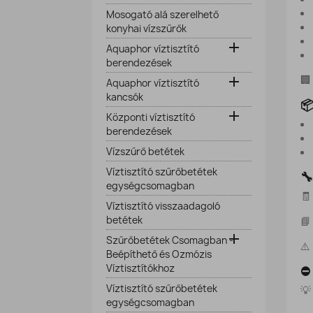
Mosogató alá szerelhető
konyhai vízszűrők

Aquaphor víztisztító
berendezések
🏢

Aquaphor víztisztító
kancsók
📦

Központi víztisztító
berendezések
Vízszűrő betétek
Víztisztító szűrőbetétek
🔧
egységcsomagban
🧾
Víztisztító visszaadagoló
betétek
📘

Szűrőbetétek Csomagban -
⚠️
Beépíthető és Ozmózis
Víztisztítókhoz
⛔ 
Víztisztító szűrőbetétek
💡
egységcsomagban