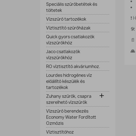
Speciális szűrőbetétek és
töltetek
❗ 
Vízszűrő tartozékok
Víztisztító szűrőházak
🛠
Quick gyors csatlakozók
📄
vízszűrőkhöz
🙏
Jaco csatlakozók
vízszűrőkhöz
RO víztisztító akváriumhoz.
Lourdes hidrogénes víz
előállító készülék és
tartozékok

Zuhany szűrők, csapra
szerelhető vízszűrők
Vízszűrő berendezés
Economy Water Fordított
Ozmózis
Víztisztítóhoz