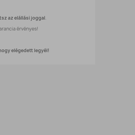
sz az elállási joggal
.
arancia érvényes!
ogy elégedett legyél!