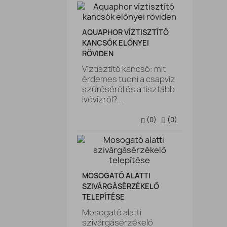
AQUAPHOR VÍZTISZTÍTÓ
KANCSÓK ELŐNYEI
RÖVIDEN
Víztisztító kancsó: mit
érdemes tudni a csapvíz
szűréséről és a tisztább
ivóvízről?...
(
0
)
(
0
)
MOSOGATÓ ALATTI
SZIVÁRGÁSÉRZÉKELŐ
TELEPÍTÉSE
Mosogató alatti
szivárgásérzékelő