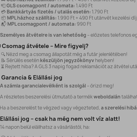
📮
GLS csomagpont / automata:
1.490 Ft
💳
Bankkártyás fizetés / utalás esetén:
1.790 Ft
📦
MPL házhoz szállítás:
1.990 Ft + 490 Ft utánvét kezelési díj
📬
MPL csomagpont / automata:
990 Ft
Személyes átvételre is van lehetőség
– előzetes telefonos e
 Csomag átvétele – Mire figyelj?
🔍 Nézd meg a csomag állapotát még a futár jelenlétében!
📝 Sérülés esetén
készüljön jegyzőkönyv
helyben!
⏳ Rejtett hiba? A GLS 3 napig fogad reklamációt az átvétel ut
 Garancia & Elállási jog
A számla garancialevélként is szolgál
– őrizd meg!
 A részletes beszerelési útmutató a termék
weboldalán
találha
 Ha a beszerelést te végzed vagy végezteted,
a szerelési hib
Elállási jog – csak ha még nem volt víz alatt!
 14 napon belül elállhatsz a vásárlástól, ha: