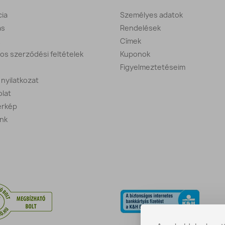
ia
Személyes adatok
ás
Rendelések
Címek
nos szerződési feltételek
Kuponok
Figyelmeztetéseim
i nyilatkozat
lat
érkép
nk