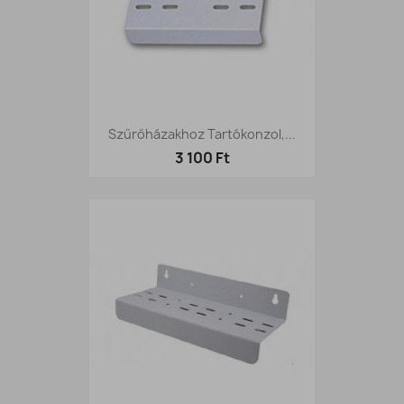
Szűrőházakhoz Tartókonzol,...
3 100 Ft