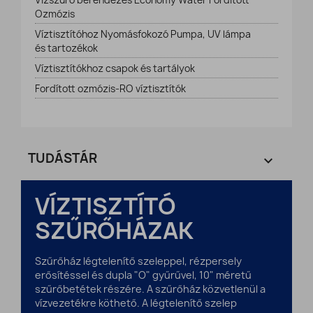
Vízszűrő berendezés Economy Water Fordított
Ozmózis
Víztisztítóhoz Nyomásfokozó Pumpa, UV lámpa
és tartozékok
Víztisztítókhoz csapok és tartályok
Fordított ozmózis-RO víztisztítók
TUDÁSTÁR

VÍZTISZTÍTÓ
SZŰRŐHÁZAK
Szűrőház légtelenítő szeleppel, rézpersely
erősítéssel és dupla "O" gyűrűvel, 10" méretű
szűrőbetétek részére. A szűrőház közvetlenül a
vízvezetékre köthető. A légtelenítő szelep