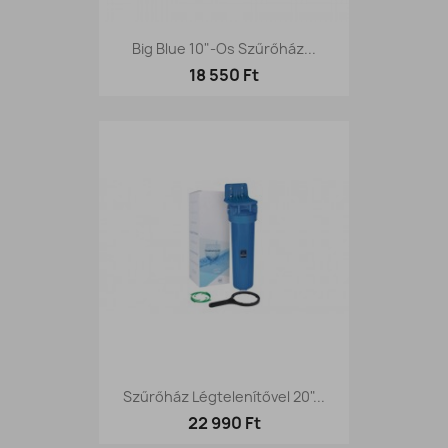
Big Blue 10"-Os Szűrőház...
18 550 Ft
Szűrőház Légtelenítővel 20"...
22 990 Ft