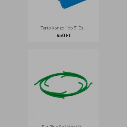
Tartó Konzol 1db 5" És...
650 Ft
Big-Blue Szűrőbetét...