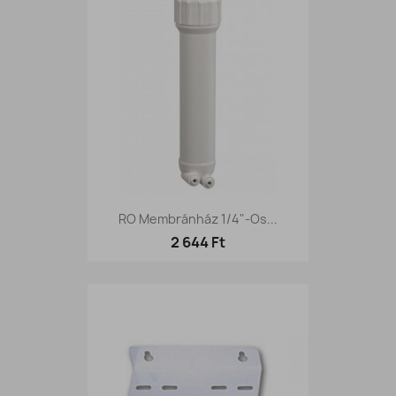
RO Membránház 1/4"-Os...
2 644 Ft