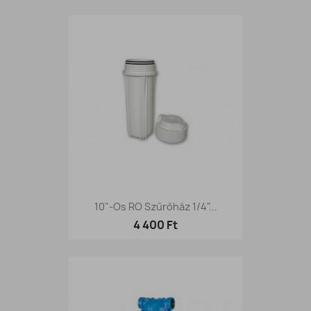
10"-Os RO Szűrőház 1/4"...
4 400 Ft