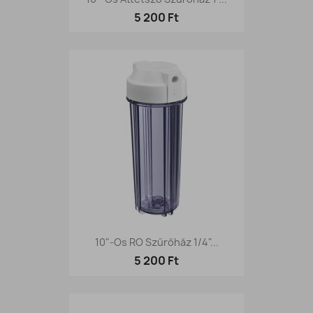
5 200 Ft
10"-Os RO Szűrőház 1/4"...
5 200 Ft