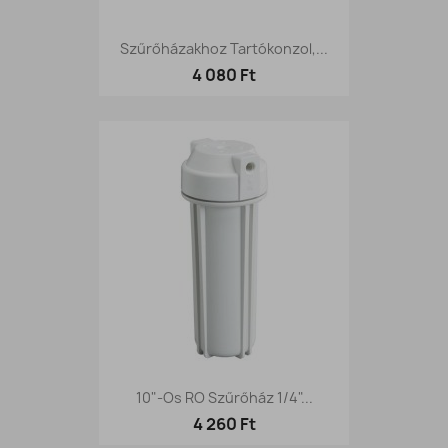
Szűrőházakhoz Tartókonzol,...
4 080 Ft
10"-Os RO Szűrőház 1/4"...
4 260 Ft