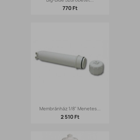
770 Ft
Membránház 1/8" Menetes...
2 510 Ft