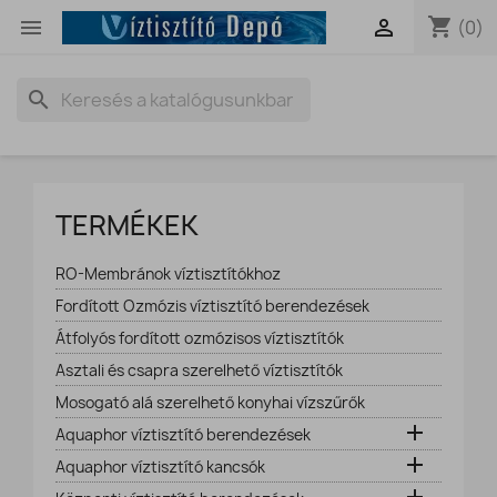
shopping_cart


(0)
search
TERMÉKEK
RO-Membránok víztisztítókhoz
Fordított Ozmózis víztisztító berendezések
Átfolyós fordított ozmózisos víztisztítók
Asztali és csapra szerelhető víztisztítók
Mosogató alá szerelhető konyhai vízszűrők

Aquaphor víztisztító berendezések

Aquaphor víztisztító kancsók