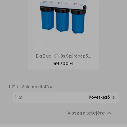
Big Blue 10"-Os Szűrőház 3...
69 700 Ft
1-21 / 22 elem mutatása
1

Következő
2
Vissza a tetejére
