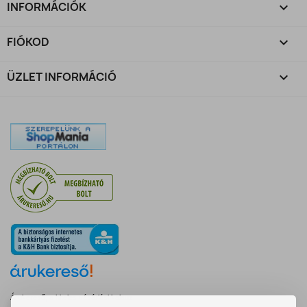
INFORMÁCIÓK

FIÓKOD

ÜZLET INFORMÁCIÓ
keyboard_arrow_down
Árukereső, a hiteles vásárlási kalauz