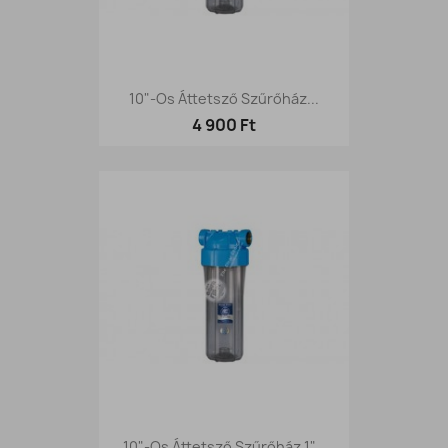
10"-Os Áttetsző Szűrőház...
4 900 Ft
10"-Os Áttetsző Szűrőház 1"...