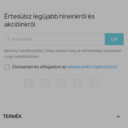
Értesülsz legújabb híreinkről és
akcióinkról
Bármikor leiratkozhatsz. Ehhez keresd meg az elérhetőségi adatainkat
a jogi nyilatkozatban.
Elolvastam és elfogadom az
adatkezelési tájékoztatót
Facebook
Twitter
RSS
Pinterest
Instagram
TERMÉK
