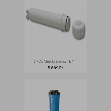
3"-Os Membránház , 1/4"...
5 689 Ft