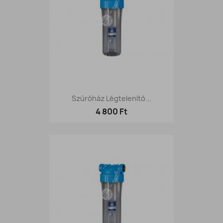
Szűrőház Légtelenítő...
4 800 Ft