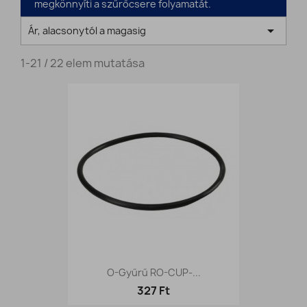
megkönnyíti a szűrőcsere folyamatát.

Ár, alacsonytól a magasig
1-21 / 22 elem mutatása
O-Gyűrű RO-CUP-...
327 Ft