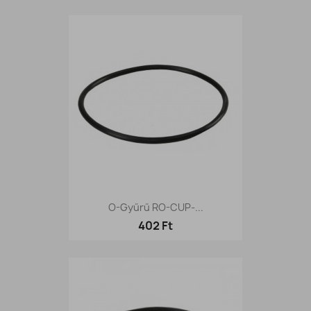
O-Gyűrű RO-CUP-...
402 Ft