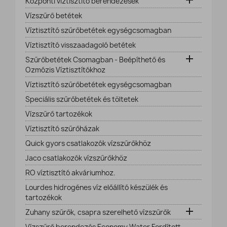

Központi víztisztító berendezések
Vízszűrő betétek
Víztisztító szűrőbetétek egységcsomagban
Víztisztító visszaadagoló betétek

Szűrőbetétek Csomagban - Beépíthető és
Ozmózis Víztisztítókhoz
Víztisztító szűrőbetétek egységcsomagban
Speciális szűrőbetétek és töltetek
Vízszűrő tartozékok
Víztisztító szűrőházak
Quick gyors csatlakozók vízszűrőkhöz
Jaco csatlakozók vízszűrőkhöz
RO víztisztító akváriumhoz.
Lourdes hidrogénes víz előállító készülék és
tartozékok

Zuhany szűrők, csapra szerelhető vízszűrők