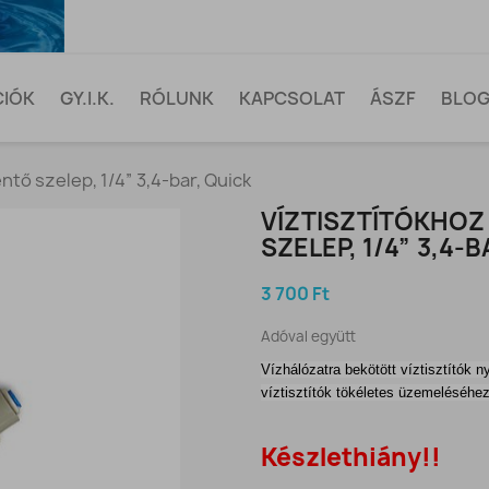
CIÓK
GY.I.K.
RÓLUNK
KAPCSOLAT
ÁSZF
BLO
tő szelep, 1/4” 3,4-bar, Quick
VÍZTISZTÍTÓKHO
SZELEP, 1/4” 3,4-
3 700 Ft
Adóval együtt
Vízhálózatra bekötött víztisztítók
víztisztítók tökéletes üzemeléséhez
Készlethiány!!