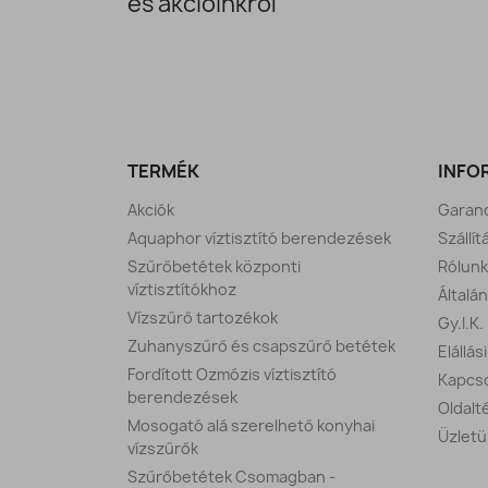
és akcióinkról
TERMÉK
INFO
Akciók
Garanc
Aquaphor víztisztító berendezések
Szállít
Szűrőbetétek központi
Rólunk
víztisztítókhoz
Általá
Vízszűrő tartozékok
Gy.I.K.
Zuhanyszűrő és csapszűrő betétek
Elállás
Fordított Ozmózis víztisztító
Kapcso
berendezések
Oldalt
Mosogató alá szerelhető konyhai
Üzletü
vízszűrők
Szűrőbetétek Csomagban -