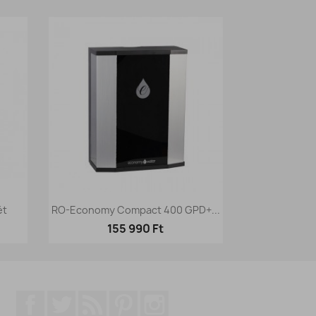
Előnézet

ét
RO-Economy Compact 400 GPD+...
155 990 Ft
Facebook
Twitter
RSS
Pinterest
Instagram