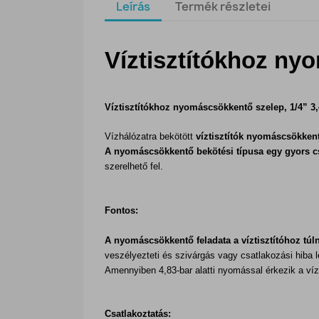
Leírás
Termék részletei
Víztisztítókhoz nyo
Víztisztítókhoz nyomáscsökkentő szelep, 1/4” 3,
Vízhálózatra bekötött
víztisztítók nyomáscsökken
A nyomáscsökkentő bekötési típusa egy gyors c
szerelhető fel.
Fontos:
A nyomáscsökkentő feladata a víztisztítóhoz tú
veszélyezteti és szivárgás vagy csatlakozási hiba lé
Amennyiben 4,83-bar alatti nyomással érkezik a víz
Csatlakoztatás: