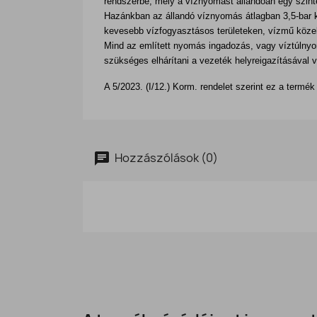
rendszerbe, mely a víznyomást állandóan egy szinte
Hazánkban az állandó víznyomás átlagban 3,5-bar kö
kevesebb vízfogyasztásos területeken, vízmű köze
Mind az említett nyomás ingadozás, vagy víztúlnyom
szükséges elhárítani a vezeték helyreigazításával 
A 5/2023. (I/12.) Korm. rendelet szerint ez a termék
Hozzászólások (0)