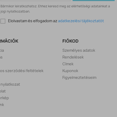
Bármikor leiratkozhatsz. Ehhez keresd meg az elérhetőségi adatainkat a
jogi nyilatkozatban.
Elolvastam és elfogadom az
adatkezelési tájékoztatót
RMÁCIÓK
FIÓKOD
ia
Személyes adatok
ás
Rendelések
Címek
nos szerződési feltételek
Kuponok
Figyelmeztetéseim
i nyilatkozat
lat
érkép
nk