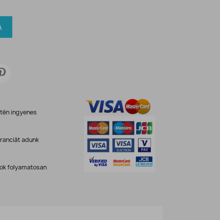
A
etén ingyenes
ranciát adunk
kok folyamatosan