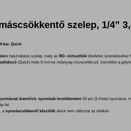
máscsökkentő szelep, 1/4” 3,
4-bar, Quick
tésr
e használatos szelep, mely az
RO- víztisztítók
tökéletes üzemeléséhez f
satlakozó
(Quick) mely 6-mm-es műanyag vízvezetékcső, közvetlen a golyó
lnyomással áramlóvíz nyomását lecsökkenteni
5
0 psi (3,4-bar) nyomásra, 
p fel.
, a
nyomáscsökkentő készülék
akkor nem változtat az értékén.