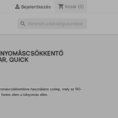
shopping_cart

Kosár
(0)
Bejelentkezés
search
G
Z NYOMÁSCSÖKKENTŐ
BAR, QUICK
 nyomáscsökkentésre használatos szelep, mely az RO-
 fontos elem a túlnyomás ellen.