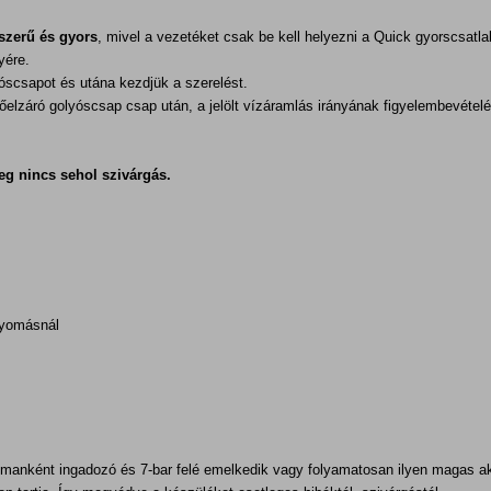
szerű és gyors
, mivel a vezetéket csak be kell helyezni a Quick gyorscsa
yére.
yóscsapot és utána kezdjük a szerelést.
főelzáró golyóscsap csap után, a jelölt vízáramlás irányának figyelembevéte
g nincs sehol szivárgás.
 nyomásnál
lmanként ingadozó és 7-bar felé emelkedik vagy folyamatosan ilyen magas a