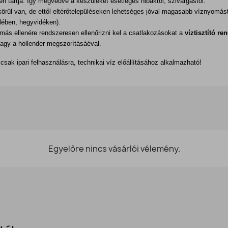
n tartja. Így megvédve a készüléket esetleges hibáktól, szivárgástól.
rül van, de ettől eltérőtelepüléseken lehetséges jóval magasabb víznyomást 
lében, hegyvidéken).
ás ellenére rendszeresen ellenőrizni kel a csatlakozásokat a
víztisztító re
vagy a hollender megszorításáéval.
 csak ipari felhasználásra, technikai víz előállításához alkalmazható!
Egyelőre nincs vásárlói vélemény.