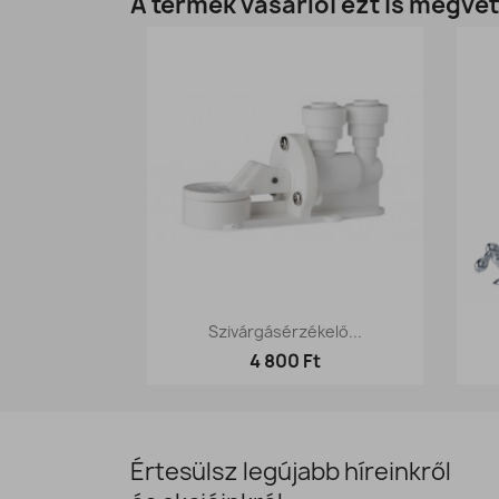
A termék vásárlói ezt is megvet
Előnézet

Szivárgásérzékelő...
4 800 Ft
Értesülsz legújabb híreinkről