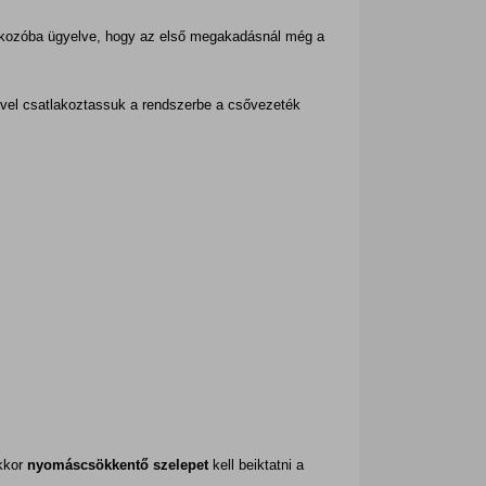
tlakozóba ügyelve, hogy az első megakadásnál még a
lével csatlakoztassuk a rendszerbe a csővezeték
kkor
nyomáscsökkentő szelepet
kell beiktatni a