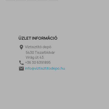
ÜZLET INFORMÁCIÓ

Víztisztító depó
5430 Tiszaföldvár
Virág út 43.

+36 30 6391895

info@viztisztitodepo.hu