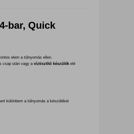
4-bar, Quick
ontos elem a túlnyomás ellen.
s csap után vagy a
víztisztító készülék
elé
mert különbem a túlnyomás a készüléket