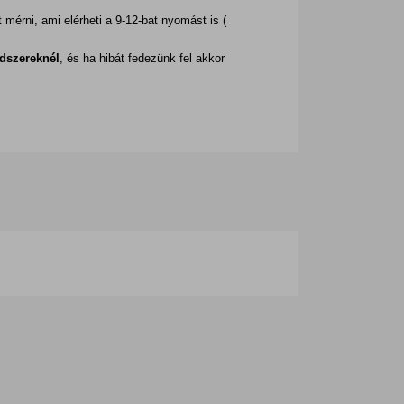
mérni, ami elérheti a 9-12-bat nyomást is (
ndszereknél
, és ha hibát fedezünk fel akkor