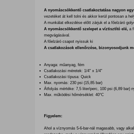
A nyomáscsökkentő csatlakoztatása nagyon egy
vezetéket át kell tolni és akkor kerül pontosan a hel
A munkálat elkezdése előtt zárjuk el a főelzáró gol
A nyomáscsökkentő szelepet a víztisztító elé,
a 
megvágásával.
A főelzáró csapot nyissuk ki
A csatlakozások ellenőrzése, bizonyosodjunk me
Anyaga: műanyag, fém
Csatlakozási méretek: 1/4" x 1/4"
Csatlakozási típusa: Quick
Max. nyomás: 230 psi (15,85 bar)
Átfolyás mértéke: 7,5 liter/perc, 100 psi (6,89 bar)
Max. működési hőmérséklet: 40°C
Figyelem:
Ahol a víznyomás 5-6-bar-nál magasabb, vagy alka