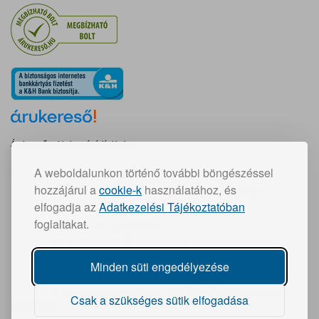
Árukereső, a hiteles vásárlási kalauz
A weboldalunkon történő további böngészéssel
Gyors szállítás:
hozzájárul a
cookie-k
használatához, és
30 000 Ft feletti vásárlás esetén ingyenes
elfogadja az
Adatkezelési Tájékoztatóban
foglaltakat.
Teljeskörű garancia
Termékeinkre 12-36 hónap garanciát adunk
Minden süti engedélyezése
Folyamatos ellátás
Vízszűrő betétek és tartozékok folyamatosan
Csak a szükséges sütik elfogadása
kaphatók