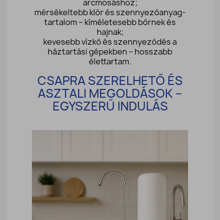
arcmosáshoz;
mérsékeltebb klór és szennyezőanyag-
tartalom – kíméletesebb bőrnek és
hajnak;
kevesebb vízkő és szennyeződés a
háztartási gépekben – hosszabb
élettartam.
CSAPRA SZERELHETŐ ÉS
ASZTALI MEGOLDÁSOK –
EGYSZERŰ INDULÁS