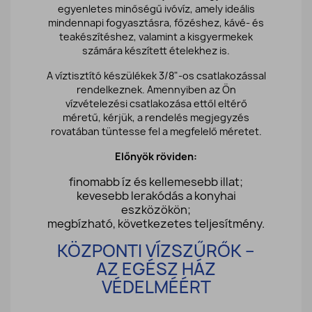
egyenletes minőségű ivóvíz, amely ideális
mindennapi fogyasztásra, főzéshez, kávé- és
teakészítéshez, valamint a kisgyermekek
számára készített ételekhez is.
A víztisztító készülékek 3/8"-os csatlakozással
rendelkeznek. Amennyiben az Ön
vízvételezési csatlakozása ettől eltérő
méretű, kérjük, a rendelés megjegyzés
rovatában tüntesse fel a megfelelő méretet.
Előnyök röviden:
finomabb íz és kellemesebb illat;
kevesebb lerakódás a konyhai
eszközökön;
megbízható, következetes teljesítmény.
KÖZPONTI VÍZSZŰRŐK –
AZ EGÉSZ HÁZ
VÉDELMÉÉRT