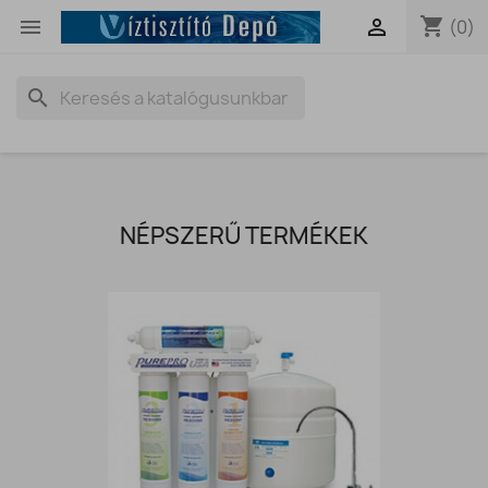
shopping_cart


(0)
search
NÉPSZERŰ TERMÉKEK