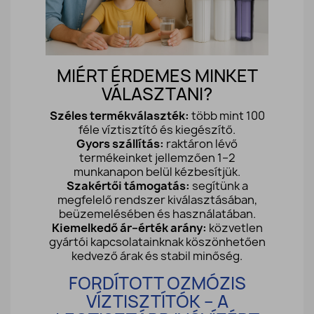
MIÉRT ÉRDEMES MINKET
VÁLASZTANI?
Széles termékválaszték:
több mint 100
féle víztisztító és kiegészítő.
Gyors szállítás:
raktáron lévő
termékeinket jellemzően 1–2
munkanapon belül kézbesítjük.
Szakértői támogatás:
segítünk a
megfelelő rendszer kiválasztásában,
beüzemelésében és használatában.
Kiemelkedő ár–érték arány:
közvetlen
gyártói kapcsolatainknak köszönhetően
kedvező árak és stabil minőség.
FORDÍTOTT OZMÓZIS
VÍZTISZTÍTÓK – A