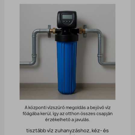
A központi vízszűrő megoldás a bejövő víz
főágába kerül, így az otthon összes csapján
érzékelhető a javulás.
tisztább víz zuhanyzáshoz, kéz- és