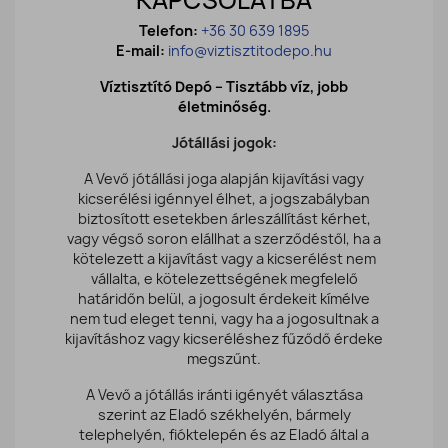
KAPCSOLATBA
Telefon:
+36 30 639 1895
E-mail:
info@viztisztitodepo.hu
Víztisztító Depó – Tisztább víz, jobb
életminőség.
Jótállási jogok:
A Vevő jótállási joga alapján kijavítási vagy
kicserélési igénnyel élhet, a jogszabályban
biztosított esetekben árleszállítást kérhet,
vagy végső soron elállhat a szerződéstől, ha a
kötelezett a kijavítást vagy a kicserélést nem
vállalta, e kötelezettségének megfelelő
határidőn belül, a jogosult érdekeit kímélve
nem tud eleget tenni, vagy ha a jogosultnak a
kijavításhoz vagy kicseréléshez fűződő érdeke
megszűnt.
A Vevő a jótállás iránti igényét választása
szerint az Eladó székhelyén, bármely
telephelyén, fióktelepén és az Eladó által a