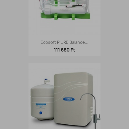
Ecosoft P’URE Balance...
111 680 Ft