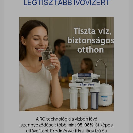
LEGTISZTÁBB IVÓVÍZÉRT
A RO technológia a vízben lévő
szennyeződések több mint
95-98%
-át képes
eltávolítani. Eredménye friss, lágy ízű és