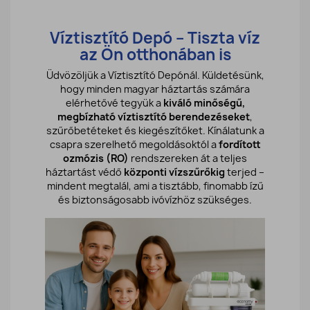
Víztisztító Depó – Tiszta víz
az Ön otthonában is
Üdvözöljük a Víztisztító Depónál. Küldetésünk,
hogy minden magyar háztartás számára
elérhetővé tegyük a
kiváló minőségű,
megbízható víztisztító berendezéseket
,
szűrőbetéteket és kiegészítőket. Kínálatunk a
csapra szerelhető megoldásoktól a
fordított
ozmózis (RO)
rendszereken át a teljes
háztartást védő
központi vízszűrőkig
terjed –
mindent megtalál, ami a tisztább, finomabb ízű
és biztonságosabb ivóvízhöz szükséges.