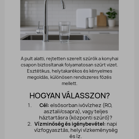
A pult alatti, rejtetten szerelt szűrők a konyhai
csapon biztosítanak folyamatosan szűrt vizet.
Esztétikus, helytakarékos és kényelmes
megoldás, különösen rendszeres főzés
mellett.
HOGYAN VÁLASSZON?
Cél:
elsősorban ivóvízhez (RO,
asztali/csapra), vagy teljes
háztartásra (központi szűrő)?
Vízminőség és igénybevétel:
napi
vízfogyasztás, helyi vízkeménység
és íz.