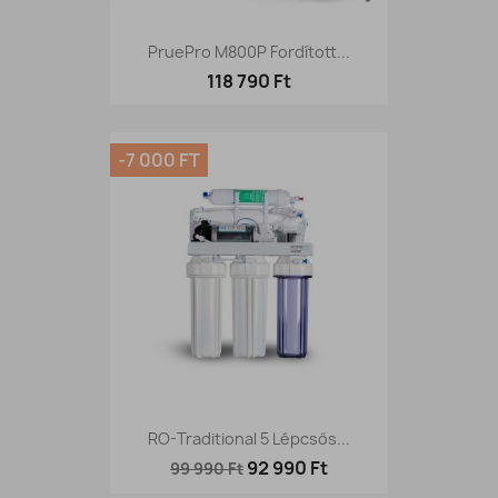
PruePro M800P Fordított...
118 790 Ft
-7 000 FT
RO-Traditional 5 Lépcsős...
92 990 Ft
99 990 Ft