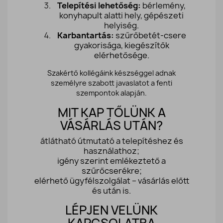
Telepítési lehetőség:
bérlemény,
konyhapult alatti hely, gépészeti
helyiség.
Karbantartás:
szűrőbetét-csere
gyakorisága, kiegészítők
elérhetősége.
Szakértő kollégáink készséggel adnak
személyre szabott javaslatot a fenti
szempontok alapján.
MIT KAP TŐLÜNK A
VÁSÁRLÁS UTÁN?
átlátható útmutató a telepítéshez és
használathoz;
igény szerint emlékeztető a
szűrőcserékre;
elérhető ügyfélszolgálat – vásárlás előtt
és után is.
LÉPJEN VELÜNK