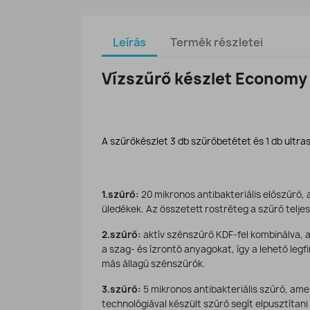
Leírás
Termék részletei
Vízszűrő készlet Economy 
A szűrőkészlet 3 db szűrőbetétet és 1 db ultra
1.szűrő:
20 mikronos antibakteriális előszűrő,
üledékek. Az összetett rostréteg a szűrő telj
2.szűrő:
aktív szénszűrő KDF-fel kombinálva, a
a szag- és ízrontó anyagokat, így a lehető legfi
más állagú szénszűrők.
3.szűrő:
5 mikronos antibakteriális szűrő, am
technológiával készült szűrő segít elpusztítan