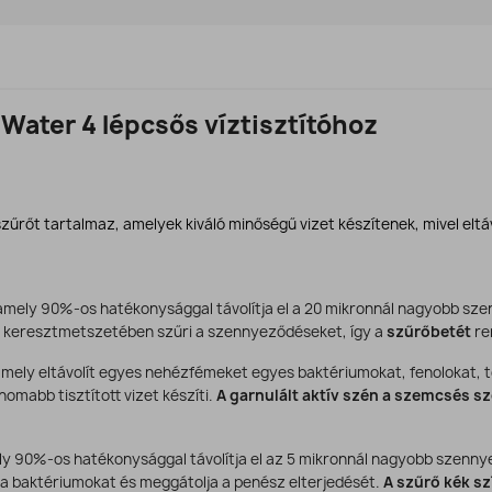
Water 4 lépcsős víztisztítóhoz
szűrőt tartalmaz, amelyek kiváló minőségű vizet készítenek, mivel eltá
 amely 90%-os hatékonysággal távolítja el a 20 mikronnál nagyobb sz
es keresztmetszetében szűri a szennyeződéseket, így a
szűrőbetét
re
mely eltávolít egyes nehézfémeket egyes baktériumokat, fenolokat, to
nomabb tisztított vizet készíti.
A garnulált aktív szén a szemcsés s
ely 90%-os hatékonysággal távolítja el az 5 mikronnál nagyobb szenn
i a baktériumokat és meggátolja a penész elterjedését.
A szűrő kék sz