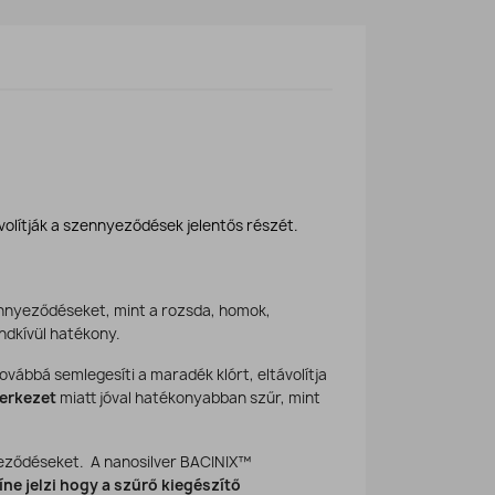
volítják a szennyeződések jelentős részét.
ennyeződéseket, mint a rozsda, homok,
ndkívül hatékony.
vábbá semlegesíti a maradék klórt, eltávolítja
zerkezet
miatt jóval hatékonyabban szűr, mint
yeződéseket. A nanosilver BACINIX™
íne jelzi hogy a szűrő kiegészítő