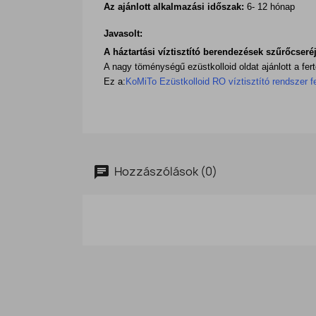
Az ajánlott alkalmazási időszak:
6- 12 hónap
Javasolt:
A háztartási víztisztító berendezések szűrőcseréj
A nagy töménységű ezüstkolloid oldat ajánlott a fert
Ez a:
KoMiTo Ezüstkolloid RO víztisztító rendszer fe
Hozzászólások (0)