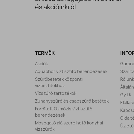
és akcióinkról
TERMÉK
INFO
Akciók
Garanc
Aquaphor víztisztító berendezések
Szállít
Szűrőbetétek központi
Rólunk
víztisztítókhoz
Általá
Vízszűrő tartozékok
Gy.I.K.
Zuhanyszűrő és csapszűrő betétek
Elállás
Fordított Ozmózis víztisztító
Kapcso
berendezések
Oldalt
Mosogató alá szerelhető konyhai
Üzletü
vízszűrők