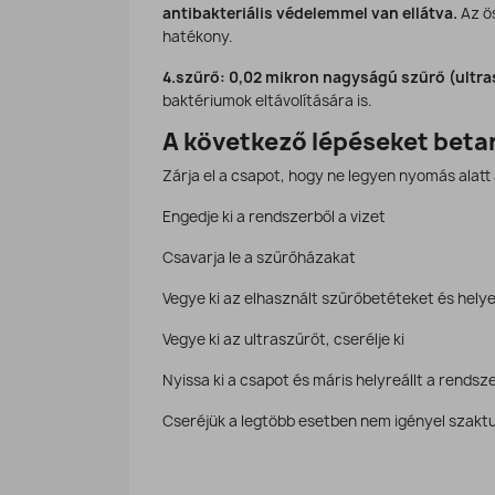
antibakteriális védelemmel van ellátva.
Az ös
hatékony.
4.szűrő:
0,02 mikron nagyságú szűrő (ultra
baktériumok eltávolítására is.
A következő lépéseket betar
Zárja el a csapot, hogy ne legyen nyomás alatt
Engedje ki a rendszerből a vizet
Csavarja le a szűrőházakat
Vegye ki az elhasznált szűrőbetéteket és hely
Vegye ki az ultraszűrőt, cserélje ki
Nyissa ki a csapot és máris helyreállt a rendsz
Cseréjük a legtöbb esetben nem igényel szakt