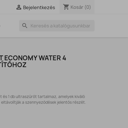
shopping_cart

Kosár
(0)
Bejelentkezés
search
G
T ECONOMY WATER 4
TÍTÓHOZ
 és 1 db ultraszűrőt tartalmaz, amelyek kiváló
 eltávolítják a szennyeződések jelentős részét.