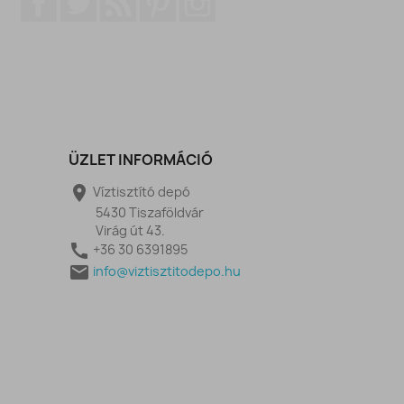
ÜZLET INFORMÁCIÓ

Víztisztító depó
5430 Tiszaföldvár
Virág út 43.

+36 30 6391895

info@viztisztitodepo.hu