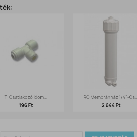
ték:
Előnézet
Előnézet


T-Csatlakozó Idom...
RO Membránház 1/4"-Os..
196 Ft
2 644 Ft