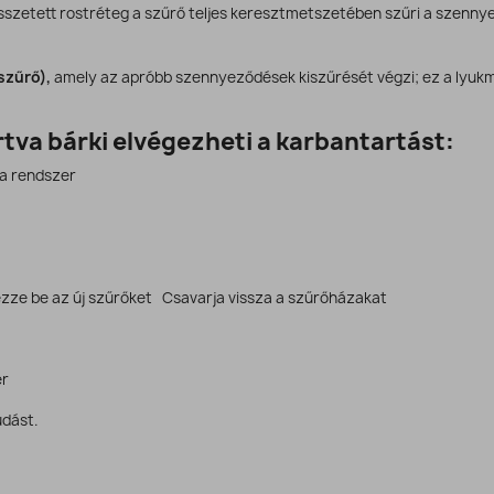
szetett rostréteg a szűrő teljes keresztmetszetében szűri a szennye
szűrő),
amely az apróbb szennyeződések kiszűrését végzi; ez a lyukm
tva bárki elvégezheti a karbantartást:
 a rendszer
ezze be az új szűrőket Csavarja vissza a szűrőházakat
er
udást.