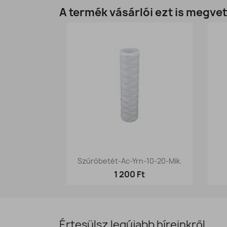
A termék vásárlói ezt is megvet
Előnézet

Szűrőbetét-Ac-Yrn-10-20-Mik.
1 200 Ft
Értesülsz legújabb híreinkről