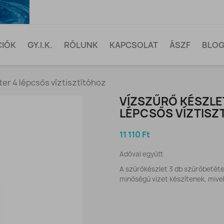
CIÓK
GY.I.K.
RÓLUNK
KAPCSOLAT
ÁSZF
BLO
er 4 lépcsős víztisztítóhoz
VÍZSZŰRŐ KÉSZLE
LÉPCSŐS VÍZTISZ
11 110 Ft
Adóval együtt
A szűrőkészlet 3 db szűrőbetétet
minőségű vizet készítenek, mivel