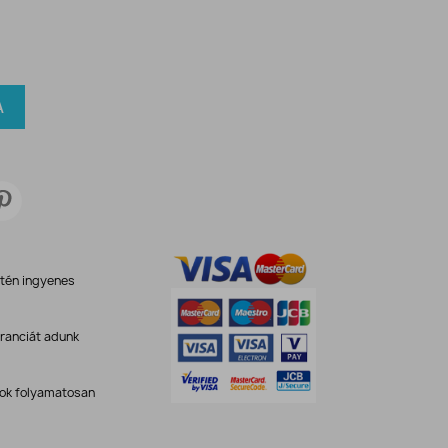
A
etén ingyenes
ranciát adunk
kok folyamatosan