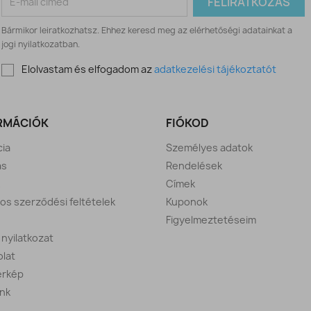
Bármikor leiratkozhatsz. Ehhez keresd meg az elérhetőségi adatainkat a
jogi nyilatkozatban.
Elolvastam és elfogadom az
adatkezelési tájékoztatót
RMÁCIÓK
FIÓKOD
ia
Személyes adatok
ás
Rendelések
Címek
nos szerződési feltételek
Kuponok
Figyelmeztetéseim
i nyilatkozat
lat
érkép
nk