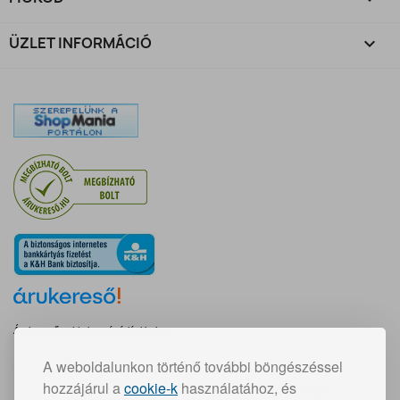
ÜZLET INFORMÁCIÓ
keyboard_arrow_down
Árukereső, a hiteles vásárlási kalauz
A weboldalunkon történő további böngészéssel
Gyors szállítás:
hozzájárul a
cookie-k
használatához, és
30 000 Ft feletti vásárlás esetén ingyenes