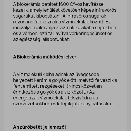
A biokerámia betétet 1600 C°-os hevítéssel
kezelik, amely lehűlést követően képes infravörös
sugarakat kibocsátani. A infravörös sugarak
rezonanciát okoznak a vízmolekulák között. Ez
ionizálja és aktiválja a vízmolekulákat a sejtekben
és a vérben, ezáltal javítva vérkeringésünket és
az egészségi állapotunkat.
A Biokerámia működési elve:
A víz molekulák elhaladnak az üvegcsőbe
helyezett kerámia golyók előtt, melytől felveszik a
fent említett rezgéseket. (Nincs közvetlen
érintkezés a golyók és a víz között.) Az
energetizált vízmolekulák felszívódnak a
szervezetünkben és kifejtik jótékony hatásukat
A szűrőbetét jellemezői: