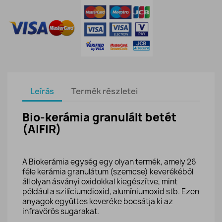
Leírás
Termék részletei
Bio-kerámia granulált betét
(AIFIR)
A Biokerámia egység egy olyan termék, amely 26
féle kerámia granulátum (szemcse) keverékéből
áll olyan ásványi oxidokkal kiegészítve, mint
például a szilíciumdioxid, alumíniumoxid stb. Ezen
anyagok együttes keveréke bocsátja ki az
infravörös sugarakat.