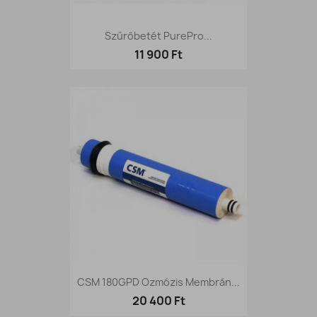
Szűrőbetét PurePro...
11 900 Ft
CSM 180GPD Ozmózis Membrán...
20 400 Ft