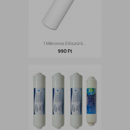
1 Mikronos Előszűrő...
990 Ft