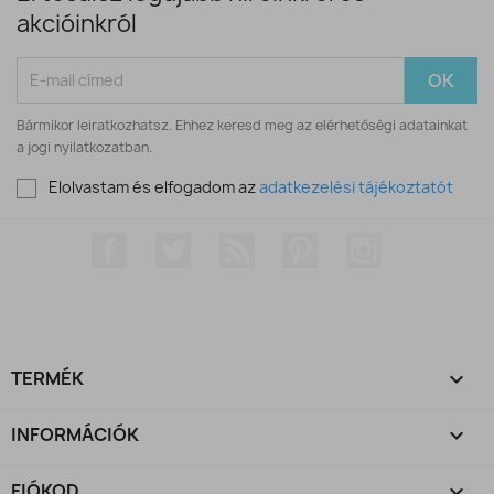
akcióinkról
Bármikor leiratkozhatsz. Ehhez keresd meg az elérhetőségi adatainkat
a jogi nyilatkozatban.
Elolvastam és elfogadom az
adatkezelési tájékoztatót
Facebook
Twitter
RSS
Pinterest
Instagram
TERMÉK

INFORMÁCIÓK

FIÓKOD
