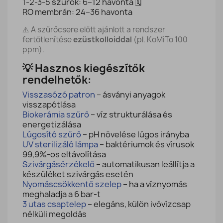
1-2-3-5 szűrők: 6–12 havonta 🗓️
RO membrán: 24–36 havonta
⚠️ A szűrőcsere előtt ajánlott a rendszer
fertőtlenítése
ezüstkolloiddal
(pl. KoMiTo 100
ppm).
💡 Hasznos kiegészítők
rendelhetők:
Visszasózó patron
– ásványi anyagok
visszapótlása
Biokerámia szűrő
– víz strukturálása és
energetizálása
Lúgosító szűrő
– pH növelése lúgos irányba
UV sterilizáló lámpa
– baktériumok és vírusok
99,9%-os eltávolítása
Szivárgásérzékelő
– automatikusan leállítja a
készüléket szivárgás esetén
Nyomáscsökkentő szelep
– ha a víznyomás
meghaladja a 6 bar-t
3 utas csaptelep
– elegáns, külön ivóvízcsap
nélküli megoldás