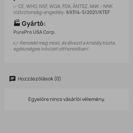
✅ CE, WHO, NSF, WQA, FDA, ÁNTSZ, NNK – NNK
vízbiztonsági engedély:
69314-5/2021/KTEF
🏭 Gyártó:
PurePro USA Corp.
👉
Rendeld meg most, és élvezd a kristálytiszta,
egészséges ivóvizet otthonodban!
Hozzászólások (0)
Egyelőre nincs vásárlói vélemény.