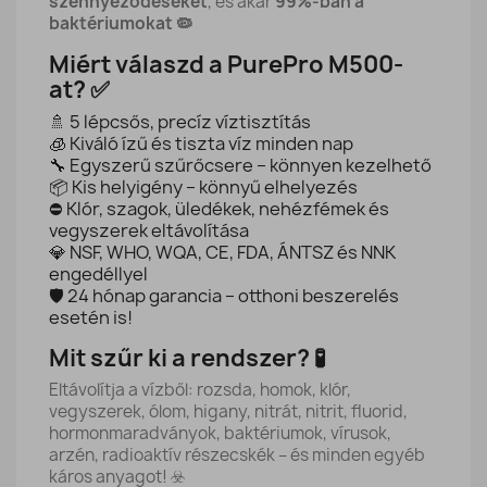
szennyeződéseket
, és akár
99%-ban a
baktériumokat 🦠
Miért válaszd a PurePro M500-
at? ✅
🚿 5 lépcsős, precíz víztisztítás
🧊 Kiváló ízű és tiszta víz minden nap
🔧 Egyszerű szűrőcsere – könnyen kezelhető
📦 Kis helyigény – könnyű elhelyezés
⛔ Klór, szagok, üledékek, nehézfémek és
vegyszerek eltávolítása
💎 NSF, WHO, WQA, CE, FDA, ÁNTSZ és NNK
engedéllyel
🛡️ 24 hónap garancia – otthoni beszerelés
esetén is!
Mit szűr ki a rendszer? 🧪
Eltávolítja a vízből: rozsda, homok, klór,
vegyszerek, ólom, higany, nitrát, nitrit, fluorid,
hormonmaradványok, baktériumok, vírusok,
arzén, radioaktív részecskék – és minden egyéb
káros anyagot! ☣️