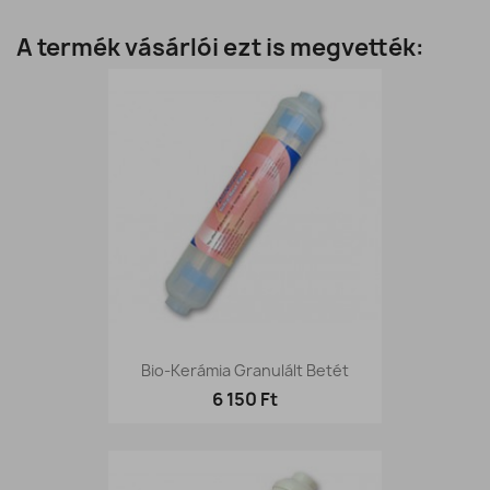
A termék vásárlói ezt is megvették:
Bio-Kerámia Granulált Betét
6 150 Ft