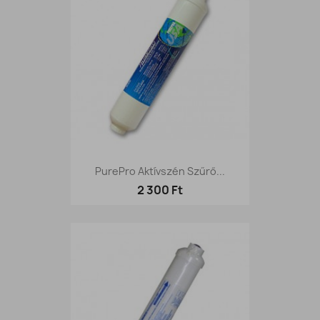
PurePro Aktívszén Szűrő...
2 300 Ft