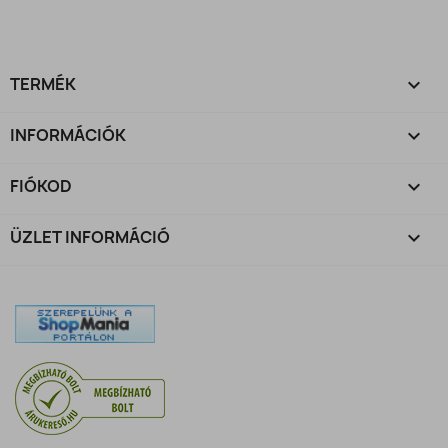
TERMÉK

INFORMÁCIÓK

FIÓKOD

ÜZLET INFORMÁCIÓ
keyboard_arrow_down