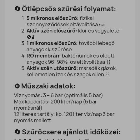
🔄 Ötlépcsős szűrési folyamat:
5 mikronos előszűrő:
fizikai
szennyeződések eltávolítása 🧱
Aktív szén előszűrő:
klór és vegyületei
🚫🧪
1 mikronos előszűrő:
további lebegő
anyagok kiszűrése
RO membrán:
baktériumok és oldott
anyagok 96–98%-os eltávolítása 🧬
Aktív szén utószűrő:
maradék gázok,
kellemetlen ízek és szagok ellen 👃
⚙️ Műszaki adatok:
Víznyomás: 3 – 6 bar (optimális 5 bar)
Max kapacitás: 200 liter/nap (6 bar
nyomásnál)
12 literes tartály: kb. 120 liter víz/nap 3 bar
nyomás mellett
🔄 Szűrőcsere ajánlott időközei: