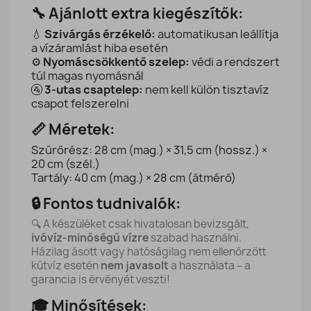
🔧 Ajánlott extra kiegészítők:
💧
Szivárgás érzékelő:
automatikusan leállítja
a vízáramlást hiba esetén
⚙️
Nyomáscsökkentő szelep:
védi a rendszert
túl magas nyomásnál
🚰
3-utas csaptelep:
nem kell külön tisztavíz
csapot felszerelni
📏 Méretek:
Szűrőrész: 28 cm (mag.) × 31,5 cm (hossz.) ×
20 cm (szél.)
Tartály: 40 cm (mag.) × 28 cm (átmérő)
🔒 Fontos tudnivalók:
🔍 A készüléket csak hivatalosan bevizsgált,
ivóvíz-minőségű vízre
szabad használni.
Házilag ásott vagy hatóságilag nem ellenőrzött
kútvíz esetén
nem javasolt
a használata – a
garancia is érvényét veszti!
🎓 Minősítések: