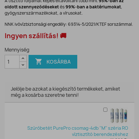
A tisztító folyamat képes eltávolítani több mint
95%-ban az
oldott szennyeződéseket
és
99%-ban a baktériumokat
,
gyógyszerszármazékokat, a vírusokat.
NNK ivóvízbiztonsági engedély: 69314-5/2021/KTEF sorszámmal.
Ingyen szállítás! 🚚
Mennyiség

KOSÁRBA
Jelölje be azokat a kiegészítő termékeket, amiket
még a kosárba szeretne tenni!
Szűrőbetét PurePro csomag-4db ''M'' széria RO
víztisztító berendezéshez