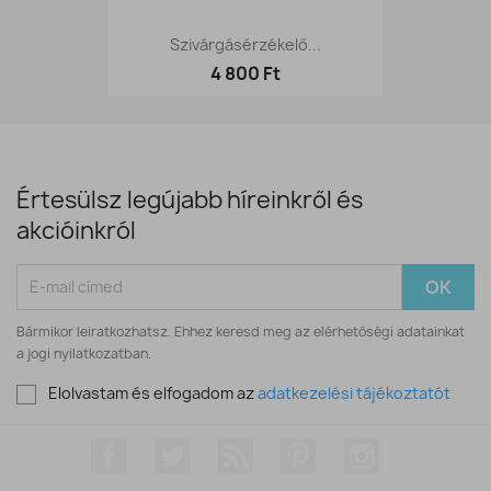
Szivárgásérzékelő...
4 800 Ft
Értesülsz legújabb híreinkről és
akcióinkról
Bármikor leiratkozhatsz. Ehhez keresd meg az elérhetőségi adatainkat
a jogi nyilatkozatban.
Elolvastam és elfogadom az
adatkezelési tájékoztatót
Facebook
Twitter
RSS
Pinterest
Instagram