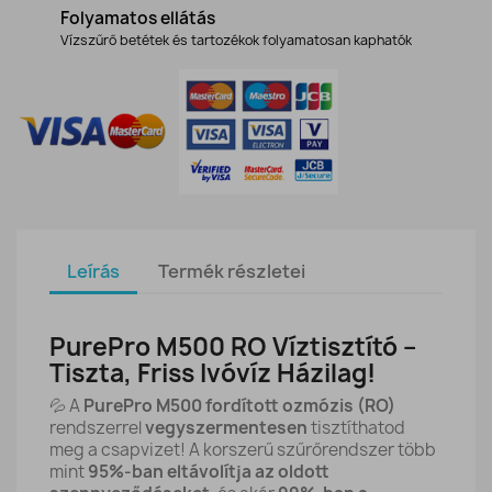
Folyamatos ellátás
Vízszűrő betétek és tartozékok folyamatosan kaphatók
Leírás
Termék részletei
PurePro M500 RO Víztisztító –
Tiszta, Friss Ivóvíz Házilag!
💦 A
PurePro M500 fordított ozmózis (RO)
rendszerrel
vegyszermentesen
tisztíthatod
meg a csapvizet! A korszerű szűrőrendszer több
mint
95%-ban eltávolítja az oldott