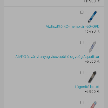
+11 900 Ft
Víztisztító RO-membrán-50-GPD
+13 490 Ft
AIMRO ásványi anyag visszapótló egység Aquafilter
+5 500 Ft
Lúgosító betét
+5 900 Ft