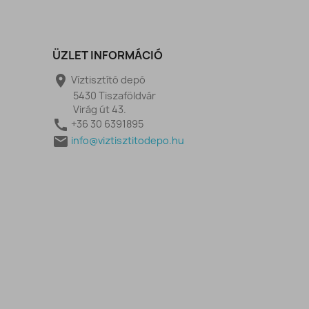
ÜZLET INFORMÁCIÓ

Víztisztító depó
5430 Tiszaföldvár
Virág út 43.

+36 30 6391895

info@viztisztitodepo.hu