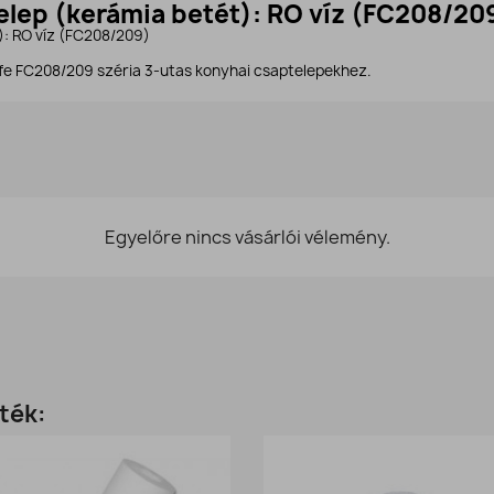
zelep (kerámia betét): RO víz (FC208/20
): RO víz (FC208/209)
Life FC208/209 széria 3-utas konyhai csaptelepekhez.
Egyelőre nincs vásárlói vélemény.
ték: