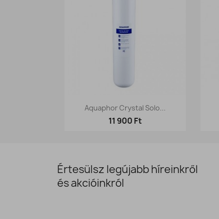
Előnézet

Aquaphor Crystal Solo...
11 900 Ft
Értesülsz legújabb híreinkről
és akcióinkról