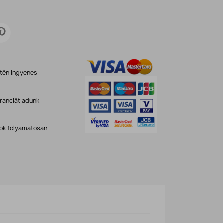
etén ingyenes
ranciát adunk
kok folyamatosan