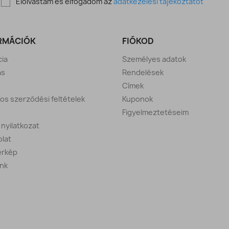
Elolvastam és elfogadom az
adatkezelési tájékoztatót
RMÁCIÓK
FIÓKOD
ia
Személyes adatok
ás
Rendelések
Címek
nos szerződési feltételek
Kuponok
Figyelmeztetéseim
i nyilatkozat
lat
érkép
nk