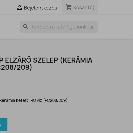
shopping_cart

Kosár
(0)
Bejelentkezés
search
G
P ELZÁRÓ SZELEP (KERÁMIA
C208/209)
(kerámia betét): RO víz (FC208/209)
A