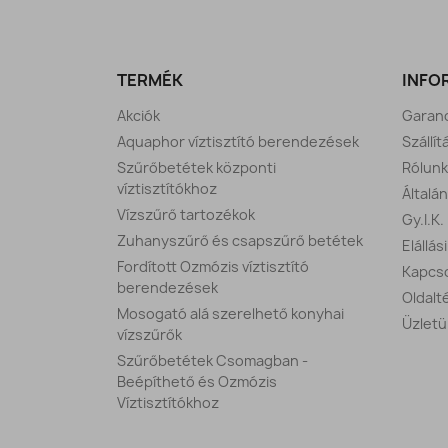
TERMÉK
INFO
Akciók
Garanc
Aquaphor víztisztító berendezések
Szállít
Szűrőbetétek központi
Rólunk
víztisztítókhoz
Általá
Vízszűrő tartozékok
Gy.I.K.
Zuhanyszűrő és csapszűrő betétek
Elállás
Fordított Ozmózis víztisztító
Kapcso
berendezések
Oldalt
Mosogató alá szerelhető konyhai
Üzletü
vízszűrők
Szűrőbetétek Csomagban -
Beépíthető és Ozmózis
Víztisztítókhoz