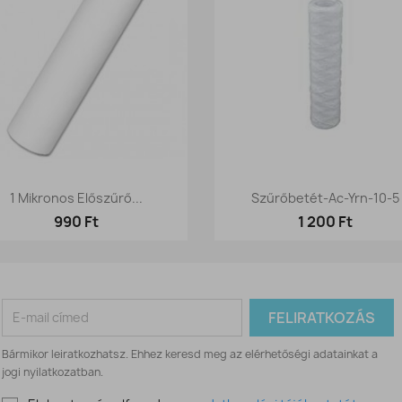
Előnézet
Előnézet


1 Mikronos Előszűrő...
Szűrőbetét-Ac-Yrn-10-5
990 Ft
1 200 Ft
Bármikor leiratkozhatsz. Ehhez keresd meg az elérhetőségi adatainkat a
jogi nyilatkozatban.