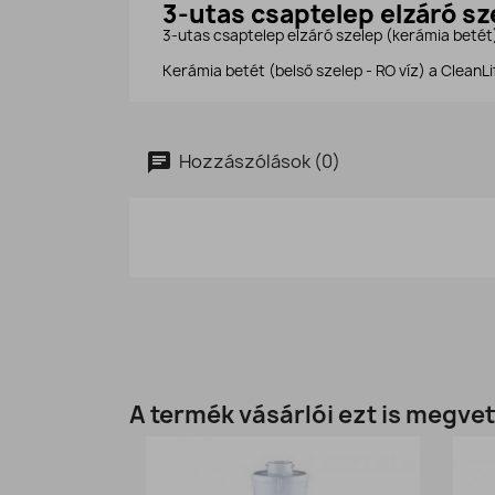
3-utas csaptelep elzáró s
3-utas csaptelep elzáró szelep (kerámia betét
Kerámia betét (belső szelep - RO víz) a Clean
Hozzászólások (0)
A termék vásárlói ezt is megvet