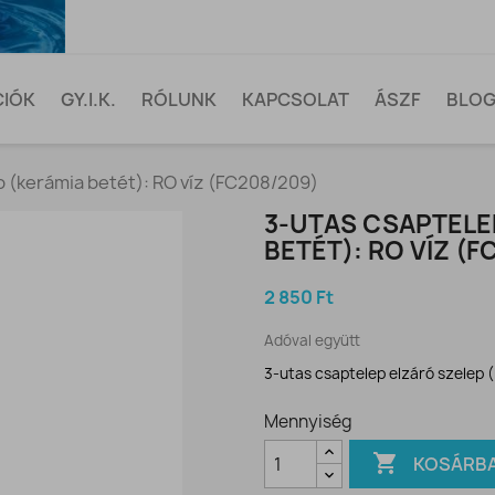
CIÓK
GY.I.K.
RÓLUNK
KAPCSOLAT
ÁSZF
BLO
p (kerámia betét): RO víz (FC208/209)
3-UTAS CSAPTELE
BETÉT): RO VÍZ (F
2 850 Ft
Adóval együtt
3-utas csaptelep elzáró szelep 
Mennyiség

KOSÁRB