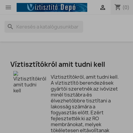
shopping_cart


(0)
search
Víztisztítókról amit tudni kell
Víztisztítókról, amit tudni kell.
A víztisztító berendezések
gyártói szeretnék az ivóvizet
minél tisztábra és
élvezhetőbbre tisztítani a
lakosság számára a
fogyasztás előtt. Ezért
fejlesztették ki az RO
membránokat, melyek
tökéletesen eltávolítanak