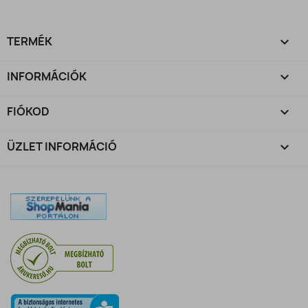
TERMÉK

INFORMÁCIÓK

FIÓKOD

ÜZLET INFORMÁCIÓ
keyboard_arrow_down