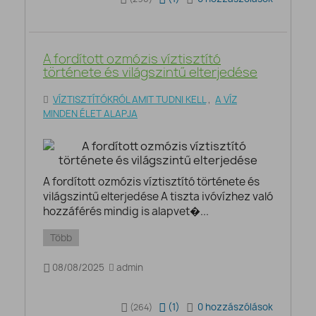
A fordított ozmózis víztisztító
története és világszintű elterjedése
VÍZTISZTÍTÓKRÓL AMIT TUDNI KELL
,
A VÍZ
MINDEN ÉLET ALAPJA
A fordított ozmózis víztisztító története és
világszintű elterjedése A tiszta ivóvízhez való
hozzáférés mindig is alapvet�...
Több
08/08/2025
admin
(
1
)
0 hozzászólások
(264)