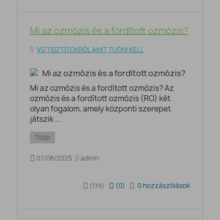
Mi az ozmózis és a fordított ozmózis?
VÍZTISZTÍTÓKRÓL AMIT TUDNI KELL
Mi az ozmózis és a fordított ozmózis? Az
ozmózis és a fordított ozmózis (RO) két
olyan fogalom, amely központi szerepet
játszik ...
Több
07/08/2025
admin
(
0
)
0 hozzászólások
(739)