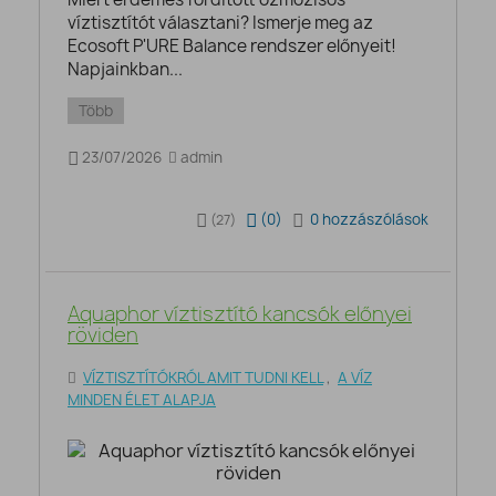
víztisztítót választani? Ismerje meg az
Ecosoft P'URE Balance rendszer előnyeit!
Napjainkban...
Több
23/07/2026
admin
(
0
)
0 hozzászólások
(27)
Aquaphor víztisztító kancsók előnyei
röviden
VÍZTISZTÍTÓKRÓL AMIT TUDNI KELL
,
A VÍZ
MINDEN ÉLET ALAPJA