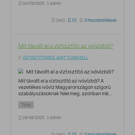
04/09/2025
admin
(
1
)
0 hozzászólások
(340)
Mit távolít el a víztisztító az ivóvízből?
VÍZTISZTÍTÓKRÓL AMIT TUDNI KELL
Mit távolít el a víztisztító az ivóvízből? A
vezetékes ivóvíz Magyarországon szigorú
szabályozásoknak felel meg, azonban mé...
Több
28/08/2025
admin
(
1
)
0 hozzászólások
(290)