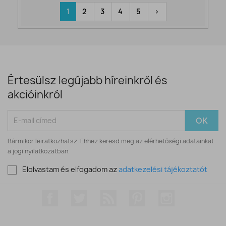
1
2
3
4
5
>
Értesülsz legújabb híreinkről és
akcióinkról
Bármikor leiratkozhatsz. Ehhez keresd meg az elérhetőségi adatainkat
a jogi nyilatkozatban.
Elolvastam és elfogadom az
adatkezelési tájékoztatót
Facebook
Twitter
RSS
Pinterest
Instagram