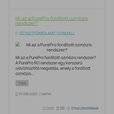
Mi az a PurePro fordított ozmózis
rendszer?
VÍZTISZTÍTÓKRÓL AMIT TUDNI KELL
Mi az a PurePro fordított ozmózis rendszer?
A PurePro RO rendszer egy korszerű
ivóvíztisztító megoldás, amely a fordított
ozmózis...
Több
07/08/2025
admin
(
0
)
0 hozzászólások
(203)