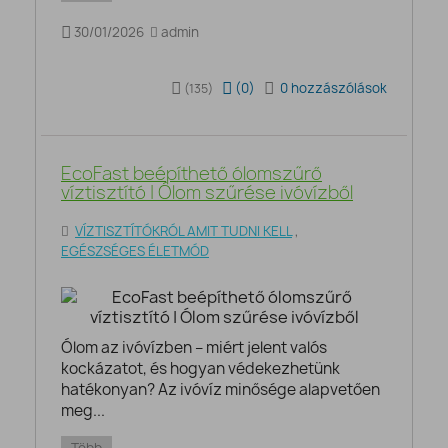
30/01/2026
admin
(
0
)
0 hozzászólások
(135)
EcoFast beépíthető ólomszűrő
víztisztító | Ólom szűrése ivóvízből
VÍZTISZTÍTÓKRÓL AMIT TUDNI KELL
,
EGÉSZSÉGES ÉLETMÓD
Ólom az ivóvízben – miért jelent valós
kockázatot, és hogyan védekezhetünk
hatékonyan? Az ivóvíz minősége alapvetően
meg...
Több