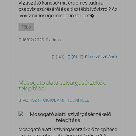
Víztisztító kancsó: mit érdemes tudni a
csapvíz szűréséről és a tisztább ivóvízről? Az
ivóvíz minősége mindennapi élet�...
Több
16/02/2026
admin
(
0
)
0 hozzászólások
(140)
Mosogató alatti szivárgásérzékelő
telepítése
VÍZTISZTÍTÓKRÓL AMIT TUDNI KELL
Mosogató alatti szivárgásérzékelő telepítése
– részletes útmutató lépésről lépésre ? A