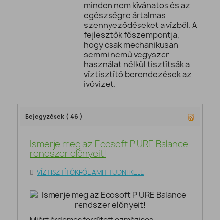
minden nem kívánatos és az
egészségre ártalmas
szennyeződéseket a vízből. A
fejlesztők főszempontja,
hogy csak mechanikusan
semmi nemű vegyszer
használat nélkül tisztítsák a
víztisztító berendezések az
ivóvizet.
Bejegyzések ( 46 )
Ismerje meg az Ecosoft P'URE Balance
rendszer előnyeit!
VÍZTISZTÍTÓKRÓL AMIT TUDNI KELL
Miért érdemes fordított ozmózisos