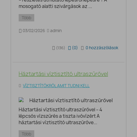
mosogató alatti szivárgások az ...
Több
03/02/2026
admin
(
0
)
0 hozzászólások
(136)
Háztartási víztisztító ultraszűrővel
VÍZTISZTÍTÓKRÓL AMIT TUDNI KELL
Háztartási víztisztító ultraszűrővel – 4
lépcsős vízszűrés a tiszta ivóvízért A
háztartási víztisztító ultraszűrőve...
Több