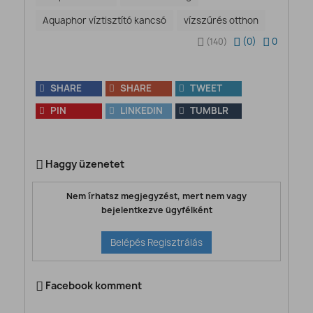
Aquaphor víztisztító kancsó
vízszűrés otthon
(
0
)
0
(140)
SHARE
SHARE
TWEET
PIN
LINKEDIN
TUMBLR
Haggy üzenetet
Nem írhatsz megjegyzést, mert nem vagy
bejelentkezve ügyfélként
Belépés Regisztrálás
Facebook komment