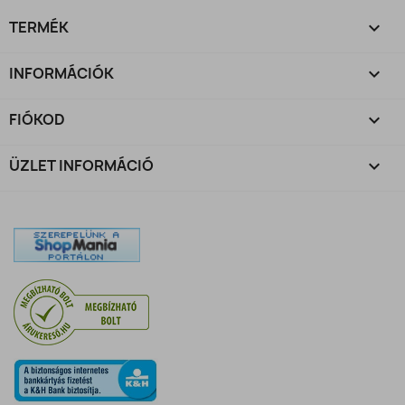
TERMÉK

INFORMÁCIÓK

FIÓKOD

ÜZLET INFORMÁCIÓ
keyboard_arrow_down