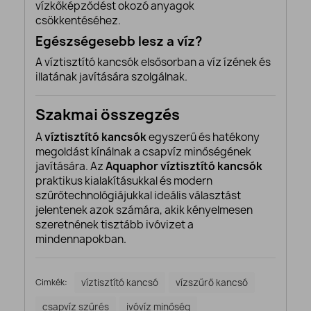
vízkőképződést okozó anyagok
csökkentéséhez.
Egészségesebb lesz a víz?
A víztisztító kancsók elsősorban a víz ízének és
illatának javítására szolgálnak.
Szakmai összegzés
A
víztisztító kancsók
egyszerű és hatékony
megoldást kínálnak a csapvíz minőségének
javítására. Az
Aquaphor víztisztító kancsók
praktikus kialakításukkal és modern
szűrőtechnológiájukkal ideális választást
jelentenek azok számára, akik kényelmesen
szeretnének tisztább ivóvizet a
mindennapokban.
Cimkék:
víztisztító kancsó
vízszűrő kancsó
csapvíz szűrés
ivóvíz minőség