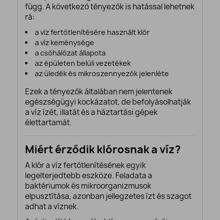
függ. A következő tényezők is hatással lehetnek
rá:
a víz fertőtlenítésére használt klór
a víz keménysége
a csőhálózat állapota
az épületen belüli vezetékek
az üledék és mikroszennyezők jelenléte
Ezek a tényezők általában nem jelentenek
egészségügyi kockázatot, de befolyásolhatják
a víz ízét, illatát és a háztartási gépek
élettartamát.
Miért érződik klórosnak a víz?
A klór a víz fertőtlenítésének egyik
legelterjedtebb eszköze. Feladata a
baktériumok és mikroorganizmusok
elpusztítása, azonban jellegzetes ízt és szagot
adhat a víznek.