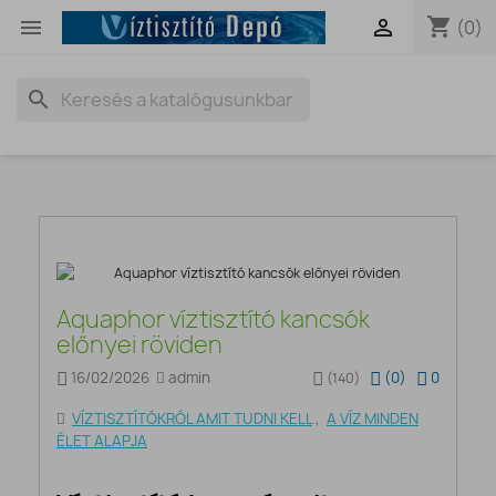
shopping_cart


(0)
search
Aquaphor víztisztító kancsók
előnyei röviden
16/02/2026
admin
(
0
)
0
(140)
VÍZTISZTÍTÓKRÓL AMIT TUDNI KELL
,
A VÍZ MINDEN
ÉLET ALAPJA