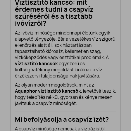
Víztisztító kancsó: mit
érdemes tudni a csapvíz
szűréséről és a tisztább
ivóvízről?
Az ivóvíz minősége mindennapi életünk egyik
alapvető tényezője. Bár a vezetékes víz szigorú
ellenőrzés alatt áll, sok háztartásban
tapasztalható klóros íz, kellemetlen szag,
vízkőképződés vagy esztétikai problémák. A
víztisztító kancsók
egyszerű és
költséghatékony megoldást kínálnak a víz
érzékszervi tulajdonságainak javítására.
Az olyan modern megoldások, mint az
Aquaphor víztisztító kancsók
, lehetővé teszik,
hogy telepítés nélkül, gyorsan és kényelmesen
javítsuk a csapvíz minőségét.
Mi befolyásolja a csapvíz ízét?
A csapvíz minősége nemcsak a vízbázistól