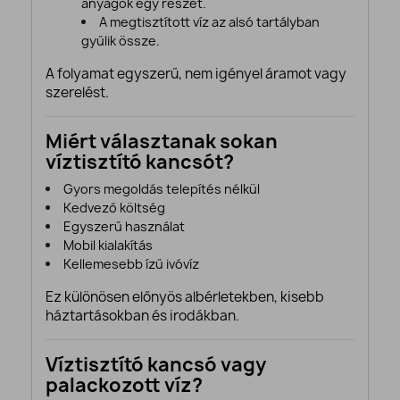
anyagok egy részét.
A megtisztított víz az alsó tartályban
gyűlik össze.
A folyamat egyszerű, nem igényel áramot vagy
szerelést.
Miért választanak sokan
víztisztító kancsót?
Gyors megoldás telepítés nélkül
Kedvező költség
Egyszerű használat
Mobil kialakítás
Kellemesebb ízű ivóvíz
Ez különösen előnyös albérletekben, kisebb
háztartásokban és irodákban.
Víztisztító kancsó vagy
palackozott víz?