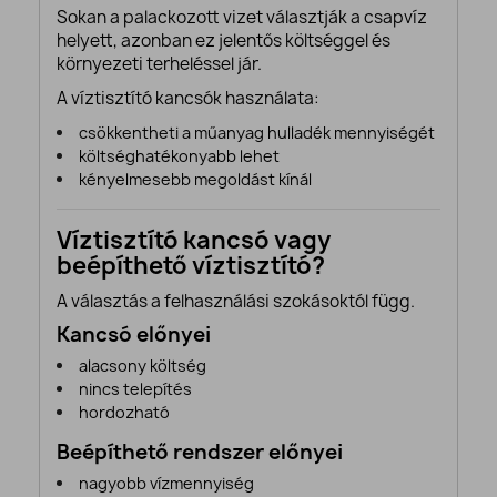
Sokan a palackozott vizet választják a csapvíz
helyett, azonban ez jelentős költséggel és
környezeti terheléssel jár.
A víztisztító kancsók használata:
csökkentheti a műanyag hulladék mennyiségét
költséghatékonyabb lehet
kényelmesebb megoldást kínál
Víztisztító kancsó vagy
beépíthető víztisztító?
A választás a felhasználási szokásoktól függ.
Kancsó előnyei
alacsony költség
nincs telepítés
hordozható
Beépíthető rendszer előnyei
nagyobb vízmennyiség