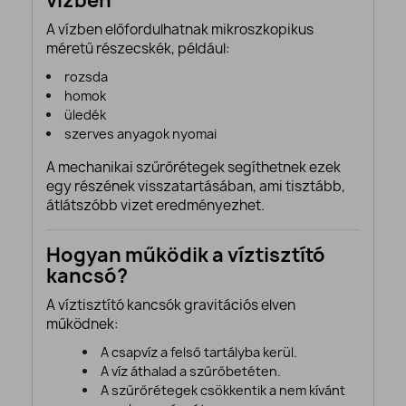
vízben
A vízben előfordulhatnak mikroszkopikus
méretű részecskék, például:
rozsda
homok
üledék
szerves anyagok nyomai
A mechanikai szűrőrétegek segíthetnek ezek
egy részének visszatartásában, ami tisztább,
átlátszóbb vizet eredményezhet.
Hogyan működik a víztisztító
kancsó?
A víztisztító kancsók gravitációs elven
működnek:
A csapvíz a felső tartályba kerül.
A víz áthalad a szűrőbetéten.
A szűrőrétegek csökkentik a nem kívánt