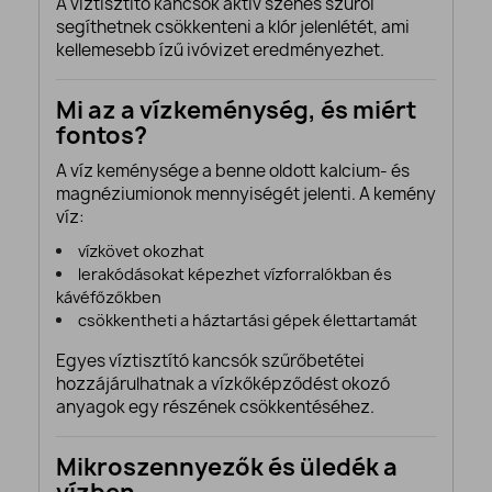
A víztisztító kancsók aktív szenes szűrői
segíthetnek csökkenteni a klór jelenlétét, ami
kellemesebb ízű ivóvizet eredményezhet.
Mi az a vízkeménység, és miért
fontos?
A víz keménysége a benne oldott kalcium- és
magnéziumionok mennyiségét jelenti. A kemény
víz:
vízkövet okozhat
lerakódásokat képezhet vízforralókban és
kávéfőzőkben
csökkentheti a háztartási gépek élettartamát
Egyes víztisztító kancsók szűrőbetétei
hozzájárulhatnak a vízkőképződést okozó
anyagok egy részének csökkentéséhez.
Mikroszennyezők és üledék a