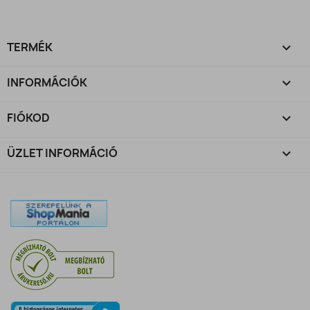
TERMÉK

INFORMÁCIÓK

FIÓKOD

ÜZLET INFORMÁCIÓ
keyboard_arrow_down