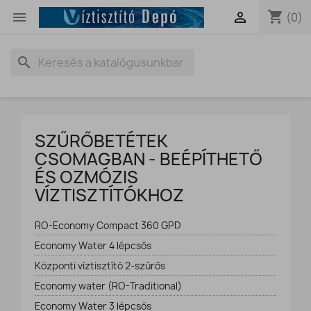
shopping_cart


(0)
search
SZŰRŐBETÉTEK
CSOMAGBAN - BEÉPÍTHETŐ
ÉS OZMÓZIS
VÍZTISZTÍTÓKHOZ
RO-Economy Compact 360 GPD
Economy Water 4 lépcsős
Központi víztisztító 2-szűrős
Economy water (RO-Traditional)
Economy Water 3 lépcsős