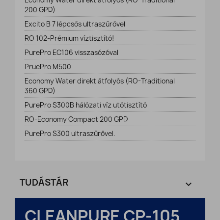
Economy Water direkt átfolyós (RO-Traditional
200 GPD)
Excito B 7 lépcsős ultraszűrővel
RO 102-Prémium víztisztító!
PurePro EC106 visszasózóval
PruePro M500
Economy Water direkt átfolyós (RO-Traditional
360 GPD)
PurePro S300B hálózati víz utótisztító
RO-Economy Compact 200 GPD
PurePro S300 ultraszűrővel.
TUDÁSTÁR

CLEANPURE CP-105