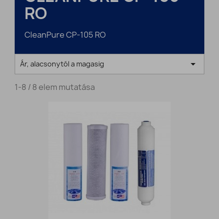
RO
CleanPure CP-105 RO

Ár, alacsonytól a magasig
1-8 / 8 elem mutatása