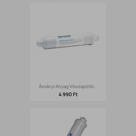
Ásványi Anyag Visszapótló...
4 990 Ft