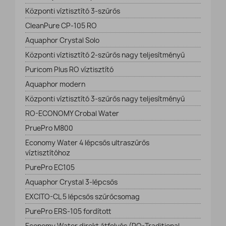
Központi víztisztító 3-szűrős
CleanPure CP-105 RO
Aquaphor Crystal Solo
Központi víztisztító 2-szűrős nagy teljesítményű
Puricom Plus RO víztisztító
Aquaphor modern
Központi víztisztító 3-szűrős nagy teljesítményű
RO-ECONOMY Crobal Water
PruePro M800
Economy Water 4 lépcsős ultraszűrős
víztisztítóhoz
PurePro EC105
Aquaphor Crystal 3-lépcsős
EXCITO-CL 5 lépcsős szűrőcsomag
PurePro ERS-105 fordított