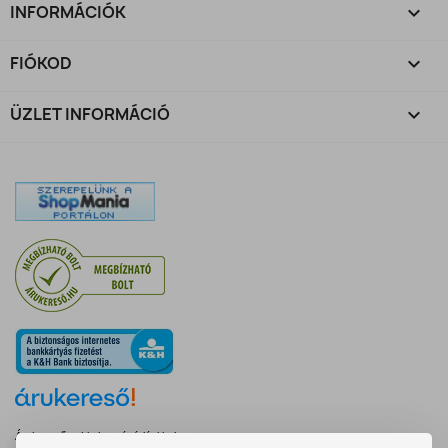
INFORMÁCIÓK

FIÓKOD

ÜZLET INFORMÁCIÓ
keyboard_arrow_down
Árukereső, a hiteles vásárlási kalauz