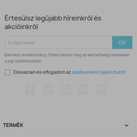
Értesülsz legújabb híreinkről és
akcióinkról
Bármikor leiratkozhatsz. Ehhez keresd meg az elérhetőségi adatainkat
a jogi nyilatkozatban.
Elolvastam és elfogadom az
adatkezelési tájékoztatót
Facebook
Twitter
RSS
Pinterest
Instagram
TERMÉK
