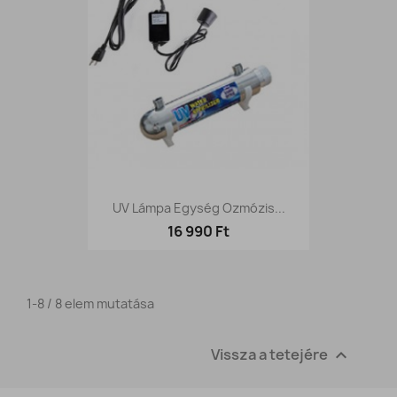
UV Lámpa Egység Ozmózis...
16 990 Ft
1-8 / 8 elem mutatása
Vissza a tetejére
