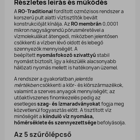
Részletes leírás és működés
A
RO-Traditional
fordított ozmózisos rendszer a
korszerű pult alatti víztisztítók bevált
konstrukcióját kínálja. Az
RO membrán
0,0001
mikron nagyságrendű pórusméretével a
vízmolekulákat átengedi, miközben jelentősen
csökkenti a vízben lévő oldott és lebegő
szennyezők mennyiségét. A
beépített
nyomásfokozó szivattyú
stabil
nyomást biztosít, így a készülék alacsonyabb
hálózati nyomás mellett is hatékonyan üzemel.
A rendszer a gyakorlatban
jelentős
mértékben
csökkenti a klór- és klórszármazékok,
valamint a szerves anyagok mennyiségét; az
utóaktívszenes finomkezelés pedig az
esetleges
szag- és ízmaradványokat
fogja meg
közvetlenül fogyasztás előtt. A tisztított víz
minőségét a
kiinduló víz nyomása,
hőmérséklete és szennyezettsége
befolyásolja.
Az 5 szűrőlépcső