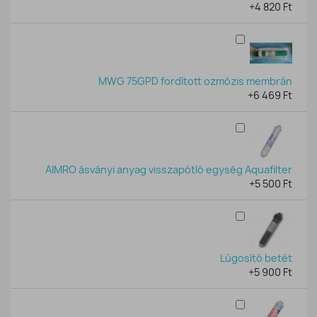
+4 820 Ft
MWG 75GPD fordított ozmózis membrán
+6 469 Ft
AIMRO ásványi anyag visszapótló egység Aquafilter
+5 500 Ft
Lúgosító betét
+5 900 Ft