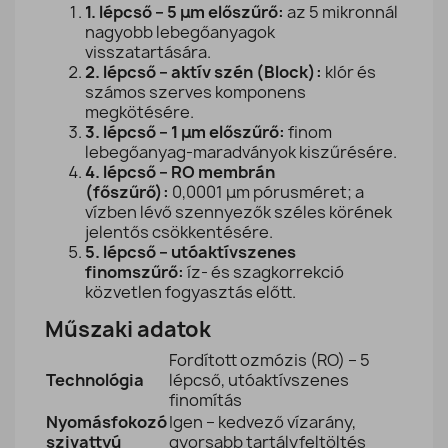
1. lépcső – 5 μm előszűrő:
az 5 mikronnál
nagyobb lebegőanyagok
visszatartására.
2. lépcső – aktív szén (Block):
klór és
számos szerves komponens
megkötésére.
3. lépcső – 1 μm előszűrő:
finom
lebegőanyag-maradványok kiszűrésére.
4. lépcső – RO membrán
(főszűrő):
0,0001 μm pórusméret; a
vízben lévő szennyezők széles körének
jelentős csökkentésére.
5. lépcső – utóaktívszenes
finomszűrő:
íz- és szagkorrekció
közvetlen fogyasztás előtt.
Műszaki adatok
Fordított ozmózis (RO) – 5
Technológia
lépcső, utóaktívszenes
finomítás
Nyomásfokozó
Igen – kedvező vízarány,
szivattyú
gyorsabb tartályfeltöltés