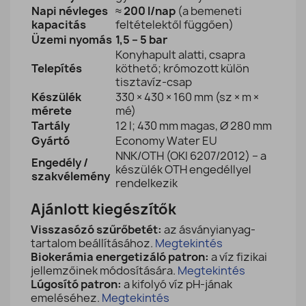
Napi névleges
≈
200 l/nap
(a bemeneti
kapacitás
feltételektől függően)
Üzemi nyomás
1,5 – 5 bar
Konyhapult alatti, csapra
Telepítés
köthető; krómozott külön
tisztavíz-csap
Készülék
330 × 430 × 160 mm (sz × m ×
mérete
mé)
Tartály
12 l; 430 mm magas, Ø 280 mm
Gyártó
Economy Water EU
NNK/OTH (OKI 6207/2012) – a
Engedély /
készülék OTH engedéllyel
szakvélemény
rendelkezik
Ajánlott kiegészítők
Visszasózó szűrőbetét:
az ásványianyag-
tartalom beállításához.
Megtekintés
Biokerámia energetizáló patron:
a víz fizikai
jellemzőinek módosítására.
Megtekintés
Lúgosító patron:
a kifolyó víz pH-jának
emeléséhez.
Megtekintés