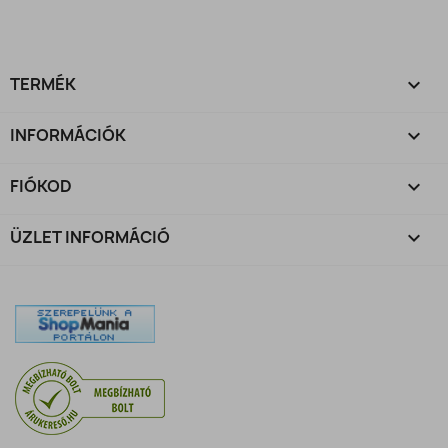
TERMÉK

INFORMÁCIÓK

FIÓKOD

ÜZLET INFORMÁCIÓ
keyboard_arrow_down