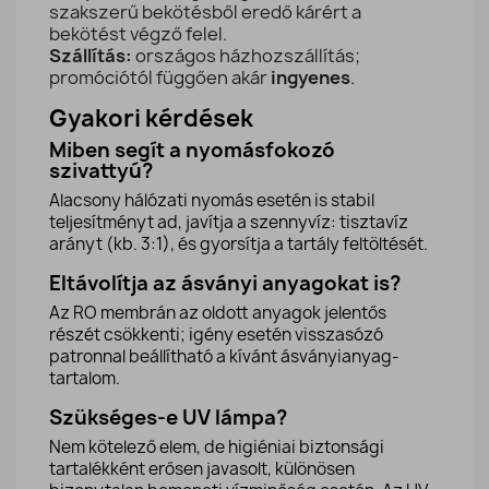
szakszerű bekötésből eredő kárért a
bekötést végző felel.
Szállítás:
országos házhozszállítás;
promóciótól függően akár
ingyenes
.
Gyakori kérdések
Miben segít a nyomásfokozó
szivattyú?
Alacsony hálózati nyomás esetén is stabil
teljesítményt ad, javítja a szennyvíz: tisztavíz
arányt (kb. 3:1), és gyorsítja a tartály feltöltését.
Eltávolítja az ásványi anyagokat is?
Az RO membrán az oldott anyagok jelentős
részét csökkenti; igény esetén visszasózó
patronnal beállítható a kívánt ásványianyag-
tartalom.
Szükséges-e UV lámpa?
Nem kötelező elem, de higiéniai biztonsági
tartalékként erősen javasolt, különösen