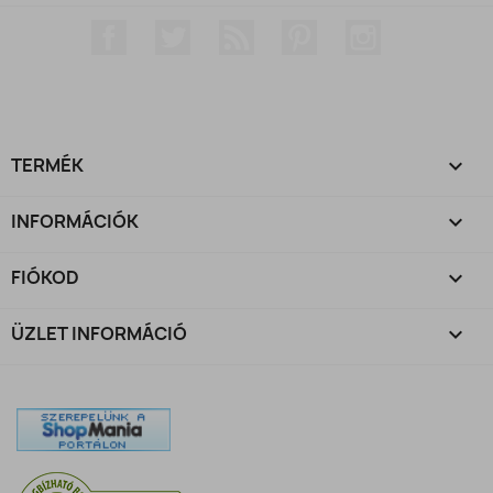
Facebook
Twitter
RSS
Pinterest
Instagram
TERMÉK

INFORMÁCIÓK

FIÓKOD

ÜZLET INFORMÁCIÓ
keyboard_arrow_down