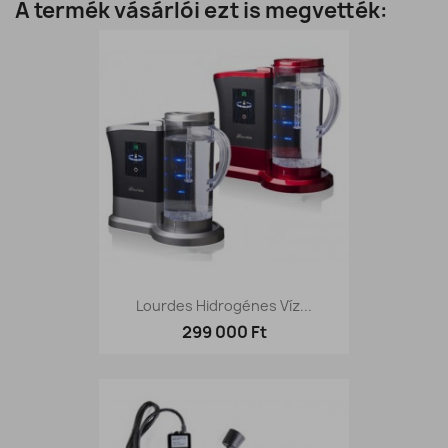
A termék vásárlói ezt is megvették:
Lourdes Hidrogénes Víz...
299 000 Ft