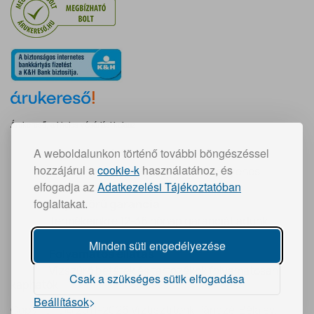
Árukereső, a hiteles vásárlási kalauz
A weboldalunkon történő további böngészéssel
Gyors szállítás:
hozzájárul a
cookie-k
használatához, és
30 000 Ft feletti vásárlás esetén ingyenes
elfogadja az
Adatkezelési Tájékoztatóban
foglaltakat.
Teljeskörű garancia
Termékeinkre 12-36 hónap garanciát adunk
Minden süti engedélyezése
Folyamatos ellátás
Vízszűrő betétek és tartozékok folyamatosan
Csak a szükséges sütik elfogadása
kaphatók
Beállítások
Copyright © 2011-2026 Víztisztítónk Pánczél Béla ev.