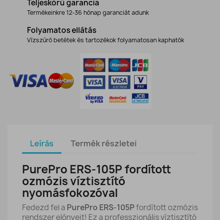
Teljeskörű garancia
Termékeinkre 12-36 hónap garanciát adunk
Folyamatos ellátás
Vízszűrő betétek és tartozékok folyamatosan kaphatók
Leírás
Termék részletei
PurePro ERS-105P fordított
ozmózis víztisztító
nyomásfokozóval
Fedezd fel a
PurePro ERS-105P
fordított ozmózis
rendszer előnyeit! Ez a professzionális víztisztító