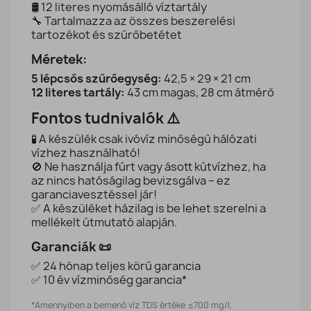
🛢️ 12 literes nyomásálló víztartály
🔧 Tartalmazza az összes beszerelési
tartozékot és szűrőbetétet
Méretek:
5 lépcsős szűrőegység:
42,5 × 29 × 21 cm
12 literes tartály:
43 cm magas, 28 cm átmérő
Fontos tudnivalók ⚠️
🧪 A készülék csak ivóvíz minőségű hálózati
vízhez használható!
🚫 Ne használja fúrt vagy ásott kútvízhez, ha
az nincs hatóságilag bevizsgálva – ez
garanciavesztéssel jár!
✅ A készüléket házilag is be lehet szerelni a
mellékelt útmutató alapján.
Garanciák 📜
✅ 24 hónap teljes körű garancia
✅ 10 év vízminőség garancia*
*Amennyiben a bemenő víz TDS értéke ≤700 mg/l,