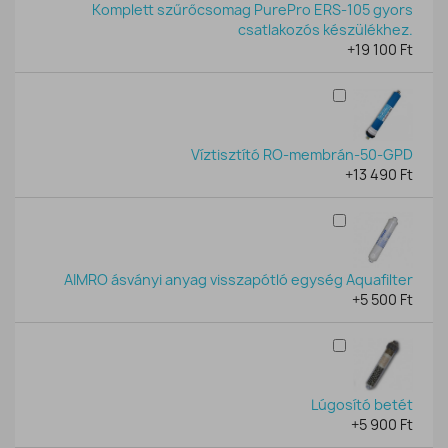
Komplett szűrőcsomag PurePro ERS-105 gyors
csatlakozós készülékhez.
+19 100 Ft
Víztisztító RO-membrán-50-GPD
+13 490 Ft
AIMRO ásványi anyag visszapótló egység Aquafilter
+5 500 Ft
Lúgosító betét
+5 900 Ft