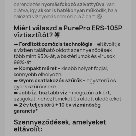
berendezés
nyomásfokozó szivattyúval
van
ellátva, így
akkor is hatékonyan működik
, ha a
hálózati víznyomás nem éri el a 3 bart. 🚰
Miért válaszd a PurePro ERS-105P
víztisztítót? 🌟
➡️
Fordított ozmózis technológia
– eltávolítja
a vízben található oldott szennyeződések
több mint 95%-át, a baktériumok és vírusok
99%-át
➡️
Kompakt méret
– kisebb helyet foglal,
könnyebb elhelyezni
➡️
Gyors csatlakozós szűrők
– egyszerű és
gyors szűrőcsere
➡️
Jobb íz, tisztább víz
– megszűri a klórt,
szagokat, nehézfémeket és oldott üledékeket
➡️
2 év teljeskörű + 10 év vízminőség
garancia*
Szennyeződések, amelyeket
eltávolít: