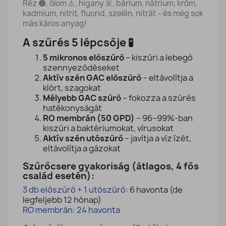
Réz 🟤, ólom ⚠️, higany ☠️, bárium, nátrium, króm,
kadmium, nitrit, fluorid, szelén, nitrát – és még sok
más káros anyag!
A szűrés 5 lépcsője 🧪
5 mikronos előszűrő
– kiszűri a lebegő
szennyeződéseket
Aktív szén GAC előszűrő
– eltávolítja a
klórt, szagokat
Mélyebb GAC szűrő
– fokozza a szűrés
hatékonyságát
RO membrán (50 GPD)
– 96–99%-ban
kiszűri a baktériumokat, vírusokat
Aktív szén utószűrő
– javítja a víz ízét,
eltávolítja a gázokat
Szűrőcsere gyakoriság (átlagos, 4 fős
család esetén):
3 db előszűrő + 1 utószűrő
:
6 havonta (de
legfeljebb 12 hónap)
RO membrán: 24 havonta