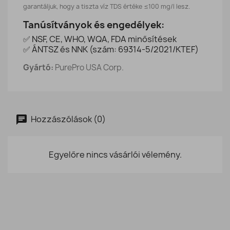
garantáljuk, hogy a tiszta víz TDS értéke ≤100 mg/l lesz.
Tanúsítványok és engedélyek:
✅ NSF, CE, WHO, WQA, FDA minősítések
✅ ÁNTSZ és NNK (szám: 69314-5/2021/KTEF)
Gyártó:
PurePro USA Corp.
Hozzászólások (0)
Egyelőre nincs vásárlói vélemény.