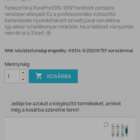
Fedezd fel a PurePro ERS-105P fordított ozmózis
rendszer előnyeit! Ez a professzionális víztisztító
berendezés nyomásfokozó szivattyúval van ellátva,
így akkor is hatékonyan működik, ha a hálózati víznyomás
nem éri el a 3 bart. 🚰
NNK ivóvízbiztonsági engedély: 69314-5/2021/KTEF sorszámmal.
Mennyiség

KOSÁRBA
Jelölje be azokat a kiegészítő termékeket, amiket
még a kosárba szeretne tenni!