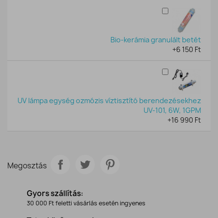
Bio-kerámia granulált betét
+6 150 Ft
UV lámpa egység ozmózis víztisztító berendezésekhez
UV-101, 6W, 1GPM
+16 990 Ft
Megosztás
Gyors szállítás:
30 000 Ft feletti vásárlás esetén ingyenes