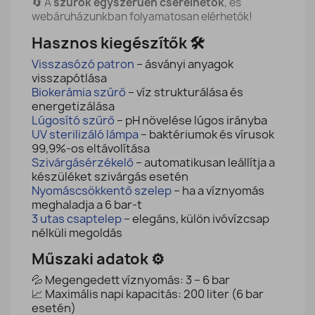
🔄 A
szűrők egyszerűen cserélhetők
, és
webáruházunkban folyamatosan elérhetők!
Hasznos kiegészítők 🛠️
Visszasózó patron
– ásványi anyagok
visszapótlása
Biokerámia szűrő
– víz strukturálása és
energetizálása
Lúgosító szűrő
– pH növelése lúgos irányba
UV sterilizáló lámpa
– baktériumok és vírusok
99,9%-os eltávolítása
Szivárgásérzékelő
– automatikusan leállítja a
készüléket szivárgás esetén
Nyomáscsökkentő szelep
– ha a víznyomás
meghaladja a 6 bar-t
3 utas csaptelep
– elegáns, külön ivóvízcsap
nélküli megoldás
Műszaki adatok ⚙️
💦 Megengedett víznyomás: 3 – 6 bar
📈 Maximális napi kapacitás: 200 liter (6 bar
esetén)