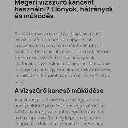
Megéri vízszűrő kancsót
használni? Előnyök, hátrányok
és működés
A vízszűrő kancsó az egyik legnépszerűbb
ivóvíz-tisztítási módszer napjainkban.
Egyszerűen használható, megfizethető és
széles körben elérhető eszköz, amely lehetővé
teszi a csapvíz ízének és minőségének
javítását. Ugyanakkor érdemes részletesebben
is megismerni, hogyan működik, mik az előnyei,
és milyen korlátokkal kell számolni a használata
során.
A vízszűrő kancsó működése
Alapvetően a vízszűrő kancsó egy tartály,
amelynek középső részében egy szűrőbetét
található. A leggyakoribb megoldás az
aktív
szén
alapú szűrő, amely képes megkötni a
csapvízben található szerves és szervetlen