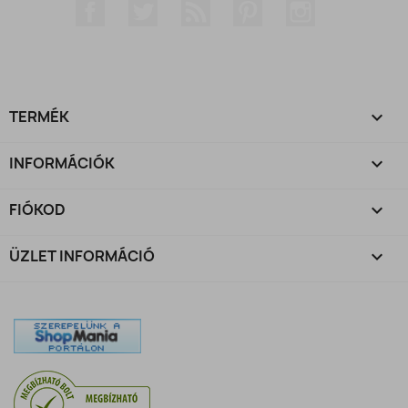
Facebook
Twitter
RSS
Pinterest
Instagram
TERMÉK

INFORMÁCIÓK

FIÓKOD

ÜZLET INFORMÁCIÓ
keyboard_arrow_down