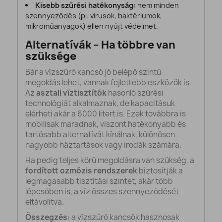
Kisebb szűrési hatékonyság:
nem minden
szennyeződés (pl. vírusok, baktériumok,
mikroműanyagok) ellen nyújt védelmet.
Alternatívák – Ha többre van
szüksége
Bár a vízszűrő kancsó jó belépő szintű
megoldás lehet, vannak fejlettebb eszközök is.
Az
asztali víztisztítók
hasonló szűrési
technológiát alkalmaznak, de kapacitásuk
elérheti akár a 6000 litert is. Ezek továbbra is
mobilisak maradnak, viszont hatékonyabb és
tartósabb alternatívát kínálnak, különösen
nagyobb háztartások vagy irodák számára.
Ha pedig teljes körű megoldásra van szükség, a
fordított ozmózis rendszerek
biztosítják a
legmagasabb tisztítási szintet, akár több
lépcsőben is, a víz összes szennyeződését
eltávolítva.
Összegzés:
a vízszűrő kancsók hasznosak