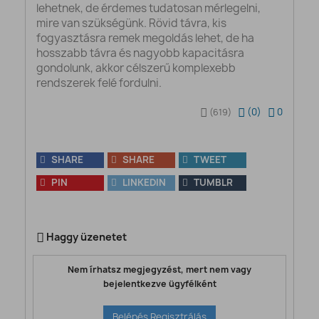
lehetnek, de érdemes tudatosan mérlegelni,
mire van szükségünk. Rövid távra, kis
fogyasztásra remek megoldás lehet, de ha
hosszabb távra és nagyobb kapacitásra
gondolunk, akkor célszerű komplexebb
rendszerek felé fordulni.
(
0
)
0
(619)
SHARE
SHARE
TWEET
PIN
LINKEDIN
TUMBLR
Haggy üzenetet
Nem írhatsz megjegyzést, mert nem vagy
bejelentkezve ügyfélként
Belépés Regisztrálás