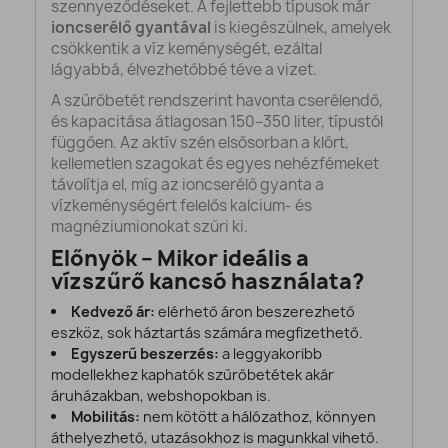
szennyeződéseket. A fejlettebb típusok már
ioncserélő gyantával
is kiegészülnek, amelyek
csökkentik a víz keménységét, ezáltal
lágyabbá, élvezhetőbbé téve a vizet.
A szűrőbetét rendszerint havonta cserélendő,
és kapacitása átlagosan 150–350 liter, típustól
függően. Az aktív szén elsősorban a klórt,
kellemetlen szagokat és egyes nehézfémeket
távolítja el, míg az ioncserélő gyanta a
vízkeménységért felelős kalcium- és
magnéziumionokat szűri ki.
Előnyök – Mikor ideális a
vízszűrő kancsó használata?
Kedvező ár:
elérhető áron beszerezhető
eszköz, sok háztartás számára megfizethető.
Egyszerű beszerzés:
a leggyakoribb
modellekhez kaphatók szűrőbetétek akár
áruházakban, webshopokban is.
Mobilitás:
nem kötött a hálózathoz, könnyen
áthelyezhető, utazásokhoz is magunkkal vihető.