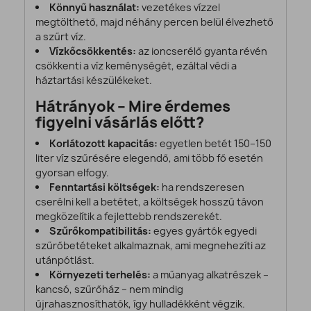
Könnyű használat:
vezetékes vízzel
megtölthető, majd néhány percen belül élvezhető
a szűrt víz.
Vízkőcsökkentés:
az ioncserélő gyanta révén
csökkenti a víz keménységét, ezáltal védi a
háztartási készülékeket.
Hátrányok – Mire érdemes
figyelni vásárlás előtt?
Korlátozott kapacitás:
egyetlen betét 150–150
liter víz szűrésére elegendő, ami több fő esetén
gyorsan elfogy.
Fenntartási költségek:
ha rendszeresen
cserélni kell a betétet, a költségek hosszú távon
megközelítik a fejlettebb rendszerekét.
Szűrőkompatibilitás:
egyes gyártók egyedi
szűrőbetéteket alkalmaznak, ami megnehezíti az
utánpótlást.
Környezeti terhelés:
a műanyag alkatrészek –
kancsó, szűrőház – nem mindig
újrahasznosíthatók, így hulladékként végzik.