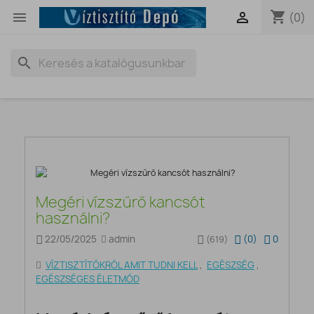
shopping_cart


(0)
search
Megéri vízszűrő kancsót
használni?
22/05/2025
admin
(
0
)
0
(619)
VÍZTISZTÍTÓKRÓL AMIT TUDNI KELL
,
EGÉSZSÉG
,
EGÉSZSÉGES ÉLETMÓD