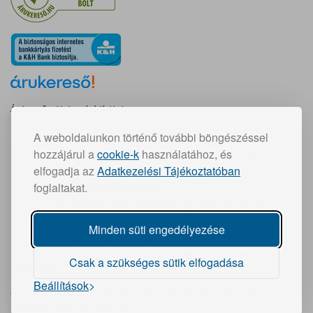
Árukereső, a hiteles vásárlási kalauz
A weboldalunkon történő további böngészéssel
Gyors szállítás:
hozzájárul a
cookie-k
használatához, és
30 000 Ft feletti vásárlás esetén ingyenes
elfogadja az
Adatkezelési Tájékoztatóban
foglaltakat.
Teljeskörű garancia
Termékeinkre 12-36 hónap garanciát adunk
Minden süti engedélyezése
Folyamatos ellátás
Vízszűrő betétek és tartozékok folyamatosan
Csak a szükséges sütik elfogadása
kaphatók
Beállítások
Copyright © 2011-2026 Víztisztítónk Pánczél Béla ev.
Minden Jog Fenntartva