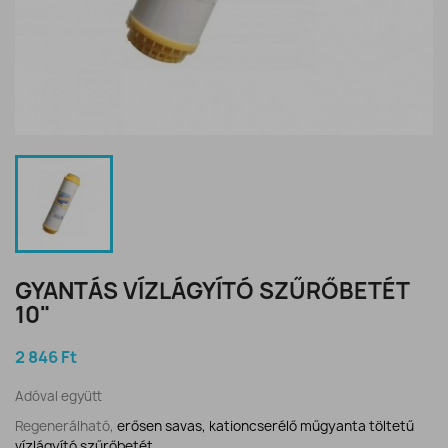
GYANTÁS VÍZLÁGYÍTÓ SZŰRŐBETÉT
10"
2 846 Ft
Adóval együtt
Regenerálható,
erősen savas, kationcserélő műgyanta töltetű
vízlágyító szűrőbetét.