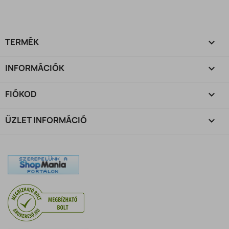
TERMÉK

INFORMÁCIÓK

FIÓKOD

ÜZLET INFORMÁCIÓ
keyboard_arrow_down