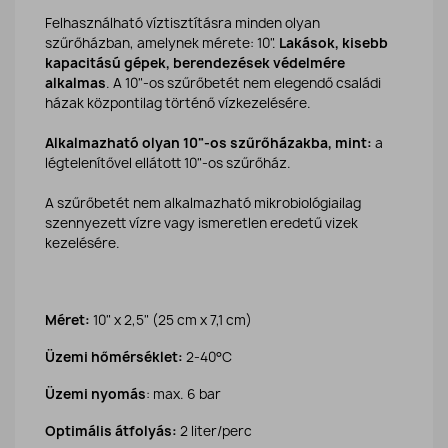
Felhasználható víztisztításra minden olyan
szűrőházban, amelynek mérete: 10".
Lakások, kisebb
kapacitású gépek, berendezések védelmére
alkalmas
. A 10"-os szűrőbetét nem elegendő családi
házak központilag történő vízkezelésére.
Alkalmazható olyan 10"-os szűrőházakba, mint:
a
légtelenítővel ellátott 10"-os szűrőház.
A szűrőbetét nem alkalmazható mikrobiológiailag
szennyezett vízre vagy ismeretlen eredetű vizek
kezelésére.
Méret:
10" x 2,5" (25 cm x 7,1 cm)
Üzemi hőmérséklet:
2-40°C
Üzemi nyomás
: max. 6 bar
Optimális átfolyás:
2 liter/perc