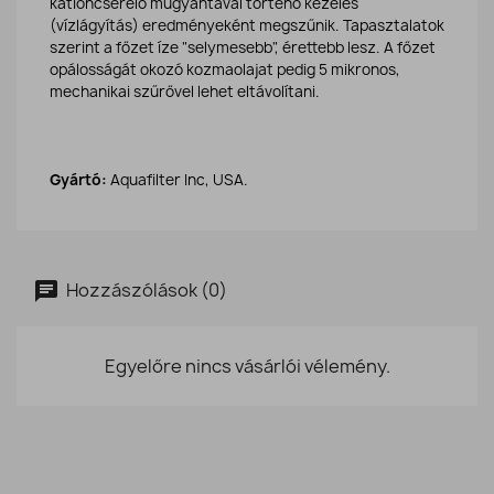
kationcserélő műgyantával történő kezelés
(vízlágyítás) eredményeként megszűnik. Tapasztalatok
szerint a főzet íze "selymesebb", érettebb lesz. A főzet
opálosságát okozó kozmaolajat pedig 5 mikronos,
mechanikai szűrővel lehet eltávolítani.
Gyártó:
Aquafilter Inc, USA.
Hozzászólások (0)
Egyelőre nincs vásárlói vélemény.