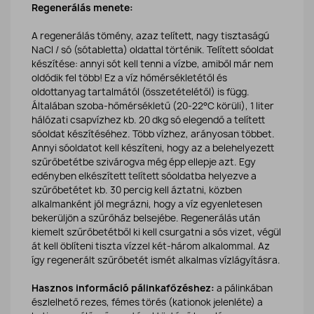
Regenerálás menete:
A regenerálás tömény, azaz telített, nagy tisztaságú
NaCl / só (sótabletta) oldattal történik. Telített sóoldat
készítése: annyi sót kell tenni a vízbe, amiből már nem
oldódik fel több! Ez a víz hőmérsékletétől és
oldottanyag tartalmától (összetételétől) is függ.
Általában szoba-hőmérsékletű (20-22°C körüli), 1 liter
hálózati csapvízhez kb. 20 dkg só elegendő a telített
sóoldat készítéséhez. Több vízhez, arányosan többet.
Annyi sóoldatot kell készíteni, hogy az a belehelyezett
szűrőbetétbe szivárogva még épp ellepje azt. Egy
edényben elkészített telített sóoldatba helyezve a
szűrőbetétet kb. 30 percig kell áztatni, közben
alkalmanként jól megrázni, hogy a víz egyenletesen
bekerüljön a szűrőház belsejébe. Regenerálás után
kiemelt szűrőbetétből ki kell csurgatni a sós vizet, végül
át kell öblíteni tiszta vízzel két-három alkalommal. Az
így regenerált szűrőbetét ismét alkalmas vízlágyításra.
Hasznos információ pálinkafőzéshez:
a pálinkában
észlelhető rezes, fémes törés (kationok jelenléte) a