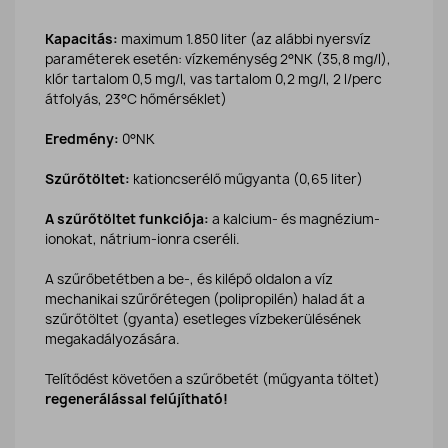
Kapacitás:
maximum 1.850 liter (az alábbi nyersvíz
paraméterek esetén: vízkeménység 2°NK (35,8 mg/l),
klór tartalom 0,5 mg/l, vas tartalom 0,2 mg/l, 2 l/perc
átfolyás, 23°C hőmérséklet)
Eredmény:
0°NK
Szűrőtöltet:
kationcserélő műgyanta (0,65 liter)
A szűrőtöltet funkciója:
a kalcium- és magnézium-
ionokat, nátrium-ionra cseréli.
A szűrőbetétben a be-, és kilépő oldalon a víz
mechanikai szűrőrétegen (polipropilén) halad át a
szűrőtöltet (gyanta) esetleges vízbekerülésének
megakadályozására.
Telítődést követően a szűrőbetét (műgyanta töltet)
regenerálással felújítható!