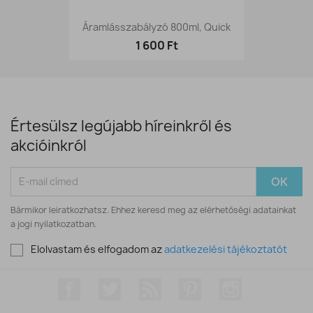
Áramlásszabályzó 800ml, Quick
1 600 Ft
Értesülsz legújabb híreinkről és
akcióinkról
Bármikor leiratkozhatsz. Ehhez keresd meg az elérhetőségi adatainkat
a jogi nyilatkozatban.
Elolvastam és elfogadom az
adatkezelési tájékoztatót
Facebook
Twitter
RSS
Pinterest
Instagram