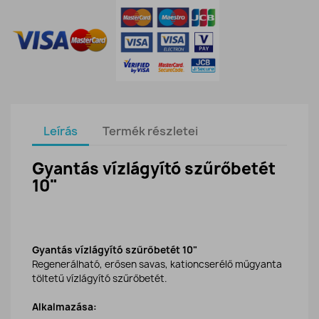
Leírás
Termék részletei
Gyantás vízlágyító szűrőbetét
10"
Gyantás vízlágyító szűrőbetét 10"
Regenerálható, erősen savas, kationcserélő műgyanta
töltetű vízlágyító szűrőbetét.
Alkalmazása: