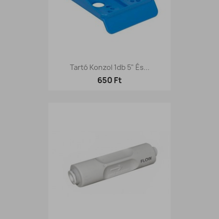
Tartó Konzol 1db 5" És...
650 Ft