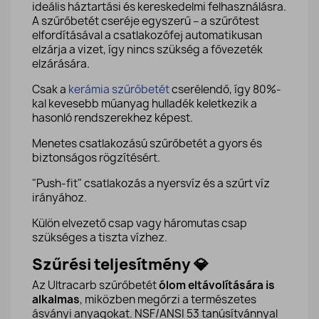
ideális háztartási és kereskedelmi felhasználásra.
A szűrőbetét cseréje egyszerű – a szűrőtest
elfordításával a csatlakozófej automatikusan
elzárja a vizet, így nincs szükség a fővezeték
elzárására.
Csak a
kerámia szűrőbetét
cserélendő, így 80%-
kal kevesebb műanyag hulladék keletkezik a
hasonló rendszerekhez képest.
Menetes csatlakozású szűrőbetét a gyors és
biztonságos rögzítésért.
"Push-fit" csatlakozás a nyersvíz és a szűrt víz
irányához.
Külön elvezető csap vagy háromutas csap
szükséges a tiszta vízhez.
Szűrési teljesítmény 💎
Az Ultracarb szűrőbetét
ólom eltávolítására is
alkalmas
, miközben megőrzi a természetes
ásványi anyagokat. NSF/ANSI 53 tanúsítvánnyal