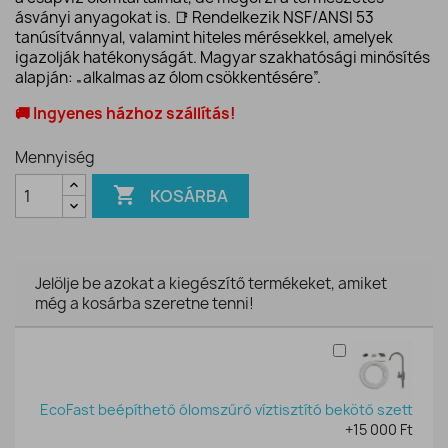
ásványi anyagokat is. 📑 Rendelkezik NSF/ANSI 53
tanúsítvánnyal, valamint hiteles mérésekkel, amelyek
igazolják hatékonyságát. Magyar szakhatósági minősítés
alapján: „alkalmas az ólom csökkentésére”.
🚚 Ingyenes házhoz szállítás!
Mennyiség

KOSÁRBA
Jelölje be azokat a kiegészítő termékeket, amiket
még a kosárba szeretne tenni!
EcoFast beépíthető ólomszűrő víztisztító bekötő szett
+15 000 Ft