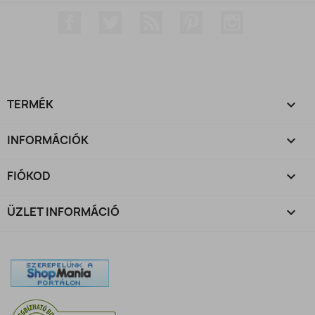
Facebook
Twitter
RSS
Pinterest
Instagram
TERMÉK

INFORMÁCIÓK

FIÓKOD

ÜZLET INFORMÁCIÓ
keyboard_arrow_down