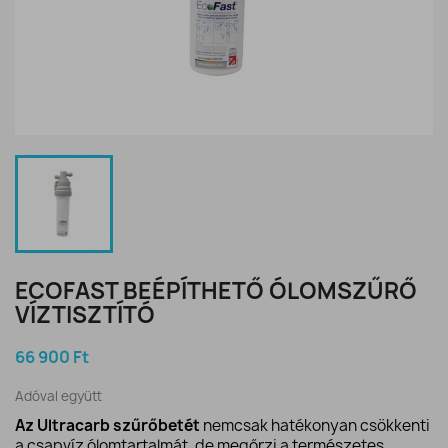
ECOFAST BEÉPÍTHETŐ ÓLOMSZŰRŐ
VÍZTISZTÍTÓ
66 900 Ft
Adóval együtt
Az Ultracarb szűrőbetét
nemcsak hatékonyan csökkenti
a csapvíz ólomtartalmát, de megőrzi a természetes