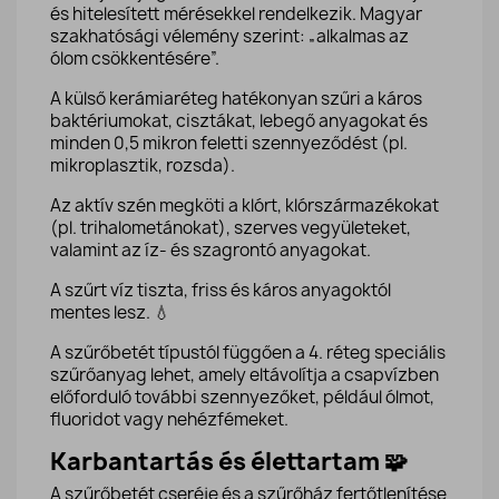
és hitelesített mérésekkel rendelkezik. Magyar
szakhatósági vélemény szerint: „alkalmas az
ólom csökkentésére”.
A külső kerámiaréteg hatékonyan szűri a káros
baktériumokat, cisztákat, lebegő anyagokat és
minden 0,5 mikron feletti szennyeződést (pl.
mikroplasztik, rozsda).
Az aktív szén megköti a klórt, klórszármazékokat
(pl. trihalometánokat), szerves vegyületeket,
valamint az íz- és szagrontó anyagokat.
A szűrt víz tiszta, friss és káros anyagoktól
mentes lesz. 💧
A szűrőbetét típustól függően a 4. réteg speciális
szűrőanyag lehet, amely eltávolítja a csapvízben
előforduló további szennyezőket, például ólmot,
fluoridot vagy nehézfémeket.
Karbantartás és élettartam 🧩
A szűrőbetét cseréje és a szűrőház fertőtlenítése