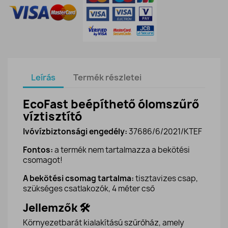
Leírás
Termék részletei
EcoFast beépíthető ólomszűrő
víztisztító
Ivóvízbiztonsági engedély:
37686/6/2021/KTEF
Fontos:
a termék nem tartalmazza a bekötési
csomagot!
A bekötési csomag tartalma:
tisztavizes csap,
szükséges csatlakozók, 4 méter cső
Jellemzők 🛠️
Környezetbarát kialakítású szűrőház, amely