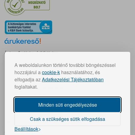
Árukereső, a hiteles vásárlási kalauz
A weboldalunkon történő további böngészéssel
Gyors szállítás:
hozzájárul a
cookie-k
használatához, és
30 000 Ft feletti vásárlás esetén ingyenes
elfogadja az
Adatkezelési Tájékoztatóban
foglaltakat.
Teljeskörű garancia
Termékeinkre 12-36 hónap garanciát adunk
Minden süti engedélyezése
Folyamatos ellátás
Vízszűrő betétek és tartozékok folyamatosan
Csak a szükséges sütik elfogadása
kaphatók
Beállítások
Copyright © 2011-2026 Víztisztítónk Pánczél Béla ev.