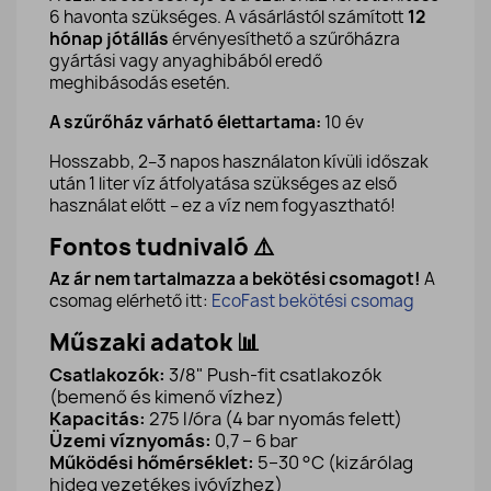
6 havonta szükséges. A vásárlástól számított
12
hónap jótállás
érvényesíthető a szűrőházra
gyártási vagy anyaghibából eredő
meghibásodás esetén.
A szűrőház várható élettartama:
10 év
Hosszabb, 2–3 napos használaton kívüli időszak
után 1 liter víz átfolyatása szükséges az első
használat előtt – ez a víz nem fogyasztható!
Fontos tudnivaló ⚠️
Az ár nem tartalmazza a bekötési csomagot!
A
csomag elérhető itt:
EcoFast bekötési csomag
Műszaki adatok 📊
Csatlakozók:
3/8" Push-fit csatlakozók
(bemenő és kimenő vízhez)
Kapacitás:
275 l/óra (4 bar nyomás felett)
Üzemi víznyomás:
0,7 – 6 bar
Működési hőmérséklet:
5–30 °C (kizárólag
hideg vezetékes ivóvízhez)