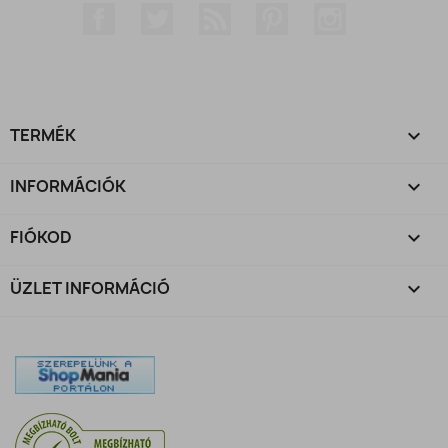
Facebook
Twitter
RSS
Pinterest
Instagram
TERMÉK

INFORMÁCIÓK

FIÓKOD

ÜZLET INFORMÁCIÓ
keyboard_arrow_down