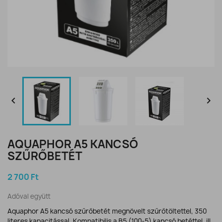


AQUAPHOR A5 KANCSÓ
SZŰRŐBETÉT
2 700 Ft
Adóval együtt
Aquaphor A5 kancsó szűrőbetét megnövelt szűrőtöltettel, 350
literes kapacitással. Kompatibilis a B5 (100-5) kancsó betéttel, ill.