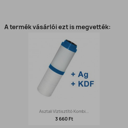
A termék vásárlói ezt is megvették:
Asztali Víztisztító Kombi...
3 660 Ft