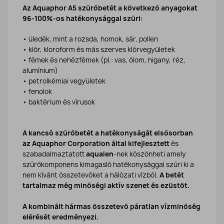
Az Aquaphor A5 szűrőbetét a következő anyagokat
96-100%-os hatékonysággal szűri:
• üledék, mint a rozsda, homok, sár, pollen
• klór, kloroform és más szerves klórvegyületek
• fémek és nehézfémek (pl.: vas, ólom, higany, réz,
alumínium)
• petrolkémiai vegyületek
• fenolok
• baktérium és vírusok
A kancsó szűrőbetét a hatékonyságát elsősorban
az Aquaphor Corporation által kifejlesztett
és
szabadalmaztatott
aqualen
-nek köszönheti amely
szűrőkomponens kimagasló hatékonysággal szűri ki a
nem kívánt összetevőket a hálózati vízből.
A betét
tartalmaz még minőségi aktív szenet és ezüstöt.
A kombinált hármas összetevő páratlan vízminőség
elérését eredményezi.