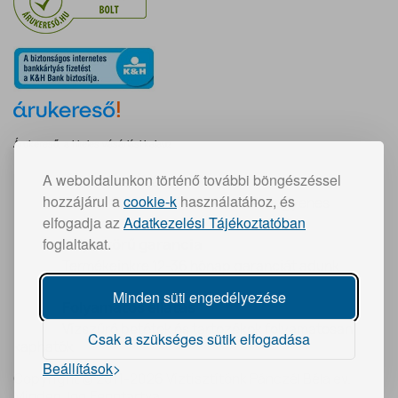
Árukereső, a hiteles vásárlási kalauz
A weboldalunkon történő további böngészéssel
Gyors szállítás:
hozzájárul a
cookie-k
használatához, és
30 000 Ft feletti vásárlás esetén ingyenes
elfogadja az
Adatkezelési Tájékoztatóban
foglaltakat.
Teljeskörű garancia
Termékeinkre 12-36 hónap garanciát adunk
Minden süti engedélyezése
Folyamatos ellátás
Vízszűrő betétek és tartozékok folyamatosan
Csak a szükséges sütik elfogadása
kaphatók
Beállítások
Copyright © 2011-2026 Víztisztítónk Pánczél Béla ev.
Minden Jog Fenntartva