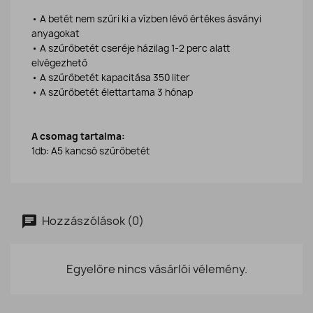
• A betét nem szűri ki a vízben lévő értékes ásványi
anyagokat
• A szűrőbetét cseréje házilag 1-2 perc alatt
elvégezhető
• A szűrőbetét kapacitása 350 liter
• A szűrőbetét élettartama 3 hónap
A csomag tartalma:
1db: A5 kancsó szűrőbetét
Hozzászólások (0)
Egyelőre nincs vásárlói vélemény.