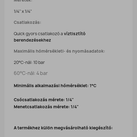
Méretek:
1/4" x 1/4"
Csatlakozás:
Quick gyors csatlakozó a
víztisztító
berendezésekhez
Maximális hőmérsékleti- és nyomásadatok:
20°C-nál: 10 bar
60°C-nál: 4 bar
Minimális alkalmazási hőmérséklet:
1°C
Csőcsatlakozás mérete:
1/4"
Menetcsatlakozás mérete:
1/4"
A termékhez külön megvásárolható kiegészítő: