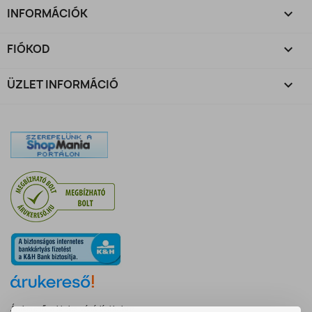
INFORMÁCIÓK

FIÓKOD

ÜZLET INFORMÁCIÓ
keyboard_arrow_down
Árukereső, a hiteles vásárlási kalauz