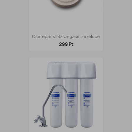
Cserepárna Szivárgásérzékelőbe
299 Ft