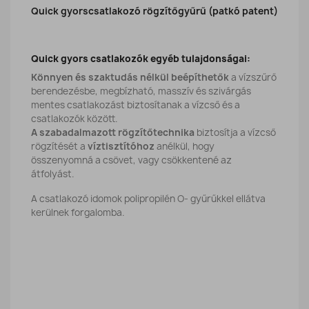
Quick gyorscsatlakozó rögzítőgyűrű (patkó patent)
Quick gyors csatlakozók egyéb tulajdonságai:
Könnyen és szaktudás nélkül beépíthetők
a vízszűrő
berendezésbe, megbízható, masszív és szivárgás
mentes csatlakozást biztosítanak a vízcső és a
csatlakozók között.
A szabadalmazott rögzítőtechnika
biztosítja a vízcső
rögzítését a
víztisztítóhoz
anélkül, hogy
összenyomná a csövet, vagy csökkentené az
átfolyást.
A csatlakozó idomok polipropilén O- gyűrűkkel ellátva
kerülnek forgalomba.