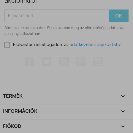
akcióinkról
Bármikor leiratkozhatsz. Ehhez keresd meg az elérhetőségi adatainkat
a jogi nyilatkozatban.
Elolvastam és elfogadom az
adatkezelési tájékoztatót
Facebook
Twitter
RSS
Pinterest
Instagram
TERMÉK

INFORMÁCIÓK

FIÓKOD
