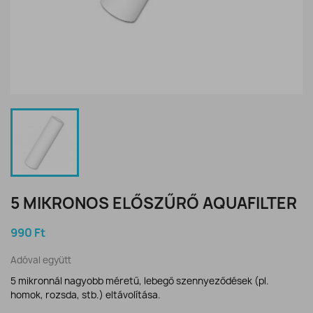
5 MIKRONOS ELŐSZŰRŐ AQUAFILTER
990 Ft
Adóval együtt
5 mikronnál nagyobb méretű, lebegő szennyeződések (pl.
homok, rozsda, stb.) eltávolítása.