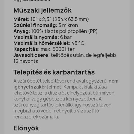
Műszaki jellemzők
Méret:
10" x 2,5" (254 x 63,5 mm)
Szűrési finomság:
5 mikron
Anyag:
100% tiszta polipropilén (PP)
Maximális nyomás:
6 bar
Maximális hőmérséklet:
45 °C
Kapacitás:
max. 6000 liter
Javasolt csere:
telítődés után, de legfeljebb
12 havonta
Telepítés és karbantartás
A szűrőbetét telepítése rendkívül egyszerű,
nem
igényel szakértelmet
. Kompakt kialakítása
lehetővé teszi a diszkrét elhelyezést bármilyen
konyhai vagy gépészeti környezetben. A
szűrőanyag tartós, ellenálló, így hosszú távon
megbízható védelmet nyújt a víztisztító
rendszerek számára.
Előnyök