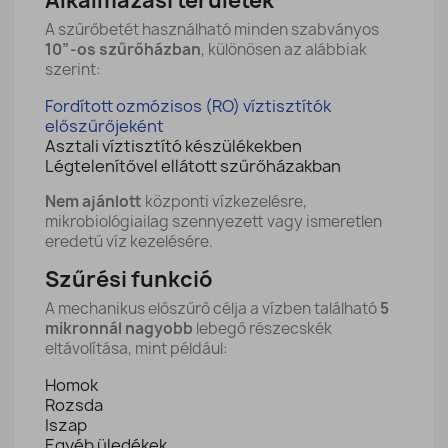
Alkalmazási területek
A szűrőbetét használható minden szabványos
10”-os szűrőházban
, különösen az alábbiak
szerint:
Fordított ozmózisos (RO) víztisztítók
e
lőszűrőjeként
Asztali víztisztító készülékekben
Légtelenítővel ellátott szűrőházakban
Nem ajánlott
központi vízkezelésre,
mikrobiológiailag szennyezett vagy ismeretlen
eredetű víz kezelésére.
Szűrési funkció
A mechanikus előszűrő célja a vízben található
5
mikronnál nagyobb
lebegő részecskék
eltávolítása, mint például:
Homok
Rozsda
Iszap
Egyéb üledékek