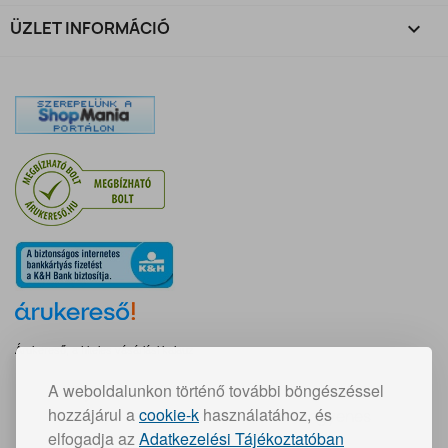
ÜZLET INFORMÁCIÓ
keyboard_arrow_down
Árukereső, a hiteles vásárlási kalauz
A weboldalunkon történő további böngészéssel
Gyors szállítás:
hozzájárul a
cookie-k
használatához, és
30 000 Ft feletti vásárlás esetén ingyenes
elfogadja az
Adatkezelési Tájékoztatóban