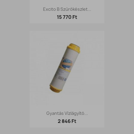
Excito B Szűrőkészlet...
15 770 Ft
Gyantás Vízlágyító...
2 846 Ft