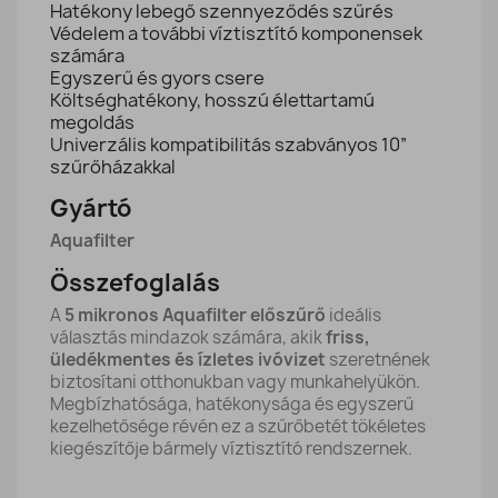
Hatékony lebegő szennyeződés szűrés
Védelem a további víztisztító komponensek
számára
Egyszerű és gyors csere
Költséghatékony, hosszú élettartamú
megoldás
Univerzális kompatibilitás szabványos 10”
szűrőházakkal
Gyártó
Aquafilter
Összefoglalás
A
5 mikronos Aquafilter előszűrő
ideális
választás mindazok számára, akik
friss,
üledékmentes és ízletes ivóvizet
szeretnének
biztosítani otthonukban vagy munkahelyükön.
Megbízhatósága, hatékonysága és egyszerű
kezelhetősége révén ez a szűrőbetét tökéletes
kiegészítője bármely víztisztító rendszernek.