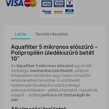
Leírás
Termék részletei
Aquafilter 5 mikronos előszűrő –
Polipropilén üledékszűrő betét
10"
Az
Aquafilter 5 mikronos előszűrő
egy kiváló
minőségű,
mechanikai szűrőbetét
, amelyet
kifejezetten háztartási vagy irodai víztisztító
rendszerekhez terveztek. A szűrőbetét
hatékonyan távolítja el a vízből a lebegő
szennyeződéseket – például homokot, rozsdát és
iszapot –, ezáltal
javítva a víz tisztaságát és
ízét
.