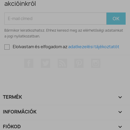
akcióinkról
Bármikor leiratkozhatsz. Ehhez keresd meg az elérhetőségi adatainkat
a jogi nyilatkozatban.
Elolvastam és elfogadom az
adatkezelési tájékoztatót
Facebook
Twitter
RSS
Pinterest
Instagram
TERMÉK

INFORMÁCIÓK

FIÓKOD
