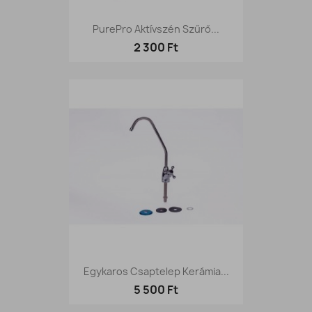
PurePro Aktívszén Szűrő...
2 300 Ft
Egykaros Csaptelep Kerámia...
5 500 Ft