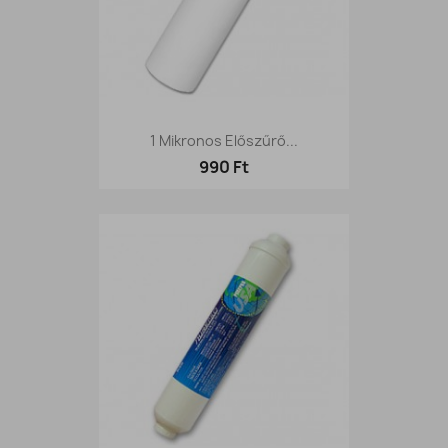
1 Mikronos Előszűrő...
990 Ft