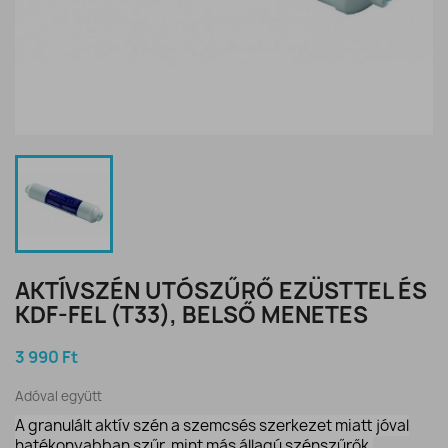
AKTÍVSZÉN UTÓSZŰRŐ EZÜSTTEL ÉS
KDF-FEL (T33), BELSŐ MENETES
3 990 Ft
Adóval együtt
A granulált aktív szén a szemcsés szerkezet miatt jóval
hatékonyabban szűr, mint más állagú szénszűrők.