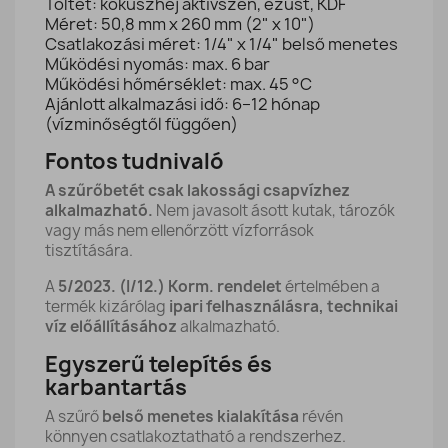
Töltet: kókuszhéj aktívszén, ezüst, KDF
Méret: 50,8 mm x 260 mm (2" x 10")
Csatlakozási méret: 1/4" x 1/4" belső menetes
Működési nyomás: max. 6 bar
Működési hőmérséklet: max. 45 °C
Ajánlott alkalmazási idő: 6–12 hónap
(vízminőségtől függően)
Fontos tudnivaló
A szűrőbetét csak lakossági csapvízhez
alkalmazható.
Nem javasolt ásott kutak, tározók
vagy más nem ellenőrzött vízforrások
tisztítására.
A
5/2023. (I/12.) Korm. rendelet
értelmében a
termék kizárólag
ipari felhasználásra, technikai
víz előállításához
alkalmazható.
Egyszerű telepítés és
karbantartás
A szűrő
belső menetes kialakítása
révén
könnyen csatlakoztatható a rendszerhez.