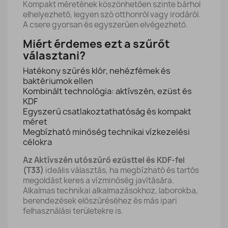
Kompakt méretének köszönhetően szinte bárhol
elhelyezhető, legyen szó otthonról vagy irodáról.
A csere gyorsan és egyszerűen elvégezhető.
Miért érdemes ezt a szűrőt
választani?
Hatékony szűrés klór, nehézfémek és
baktériumok ellen
Kombinált technológia: aktívszén, ezüst és
KDF
Egyszerű csatlakoztathatóság és kompakt
méret
Megbízható minőség technikai vízkezelési
célokra
Az Aktívszén utószűrő ezüsttel és KDF-fel
(T33)
ideális választás, ha megbízható és tartós
megoldást keres a vízminőség javítására.
Alkalmas technikai alkalmazásokhoz, laborokba,
berendezések előszűréséhez és más ipari
felhasználási területekre is.