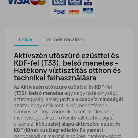
Leírás
Termék részletei
Aktívszén utószűrő ezüsttel és
KDF-fel (T33), belső menetes –
Hatékony víztisztítás otthon és
technikai felhasználásra
Az Aktívszén utószűrő ezüsttel és KDF-fel
(T33), belső menetes
egy nagy hatékonyságú
szűrőegység, amely
javítja a csapvíz minőségét
azáltal, hogy csökkenti a klór, nehézfémek,
szerves szennyeződések és kellemetlen szagok
mennyiségét. A szűrő kombinált technológiát
alkalmaz:
kókuszhéj alapú aktívszén, ezüst és
KDF (Kinetikus Degradációs Folyamat)
gondoskodik a maximális szűrési hatékonyságról.