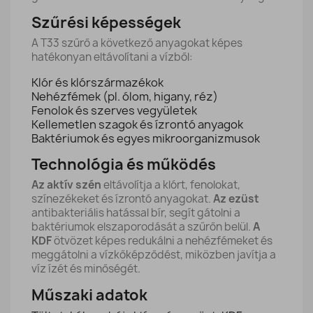
Szűrési képességek
A T33 szűrő a következő anyagokat képes
hatékonyan eltávolítani a vízből:
Klór és klórszármazékok
Nehézfémek (pl. ólom, higany, réz)
Fenolok és szerves vegyületek
Kellemetlen szagok és ízrontó anyagok
Baktériumok és egyes mikroorganizmusok
Technológia és működés
Az aktív szén
eltávolítja a klórt, fenolokat,
színezékeket és ízrontó anyagokat.
Az ezüst
antibakteriális hatással bír, segít gátolni a
baktériumok elszaporodását a szűrőn belül.
A
KDF
ötvözet képes redukálni a nehézfémeket és
meggátolni a vízkőképződést, miközben javítja a
víz ízét és minőségét.
Műszaki adatok