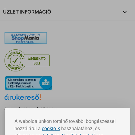
ÜZLET INFORMÁCIÓ
keyboard_arrow_down
Árukereső, a hiteles vásárlási kalauz
A weboldalunkon történő további böngészéssel
Gyors szállítás:
hozzájárul a
cookie-k
használatához, és
30 000 Ft feletti vásárlás esetén ingyenes